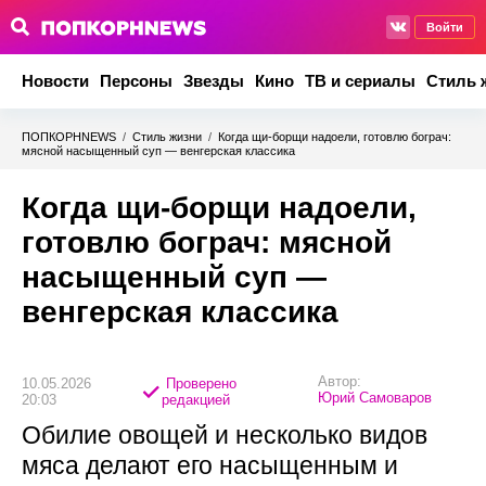
Войти
Новости
Персоны
Звезды
Кино
ТВ и сериалы
Стиль 
ПОПКОРНNEWS
/
Стиль жизни
/
Когда щи-борщи надоели, готовлю бограч:
мясной насыщенный суп — венгерская классика
Когда щи-борщи надоели,
готовлю бограч: мясной
насыщенный суп —
венгерская классика
Автор:
10.05.2026
Проверено
Юрий Самоваров
20:03
редакцией
Обилие овощей и несколько видов
мяса делают его насыщенным и