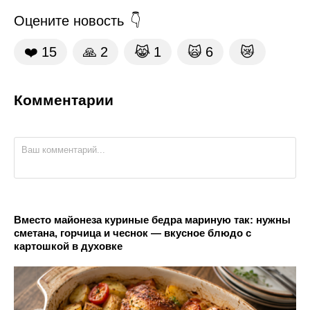
Оцените новость
❤️
15
🙏
2
😹
1
🙀
6
😿
Комментарии
Вместо майонеза куриные бедра мариную так: нужны
сметана, горчица и чеснок — вкусное блюдо с
картошкой в духовке