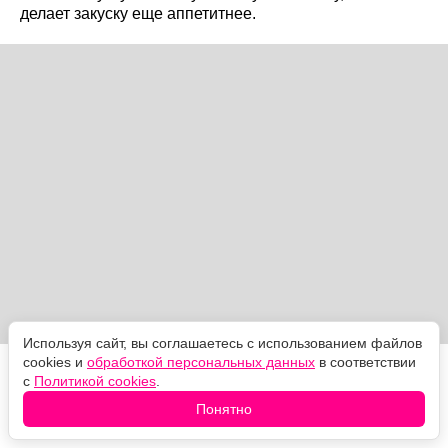
делает закуску еще аппетитнее.
Используя сайт, вы соглашаетесь с использованием файлов
cookies и
обработкой персональных данных
в соответствии
Главное — сначала слегка отбить огурцы, тогда они
с
Политикой cookies
.
быстрее пропитаются маринадом и останутся
Понятно
сочными внутри.