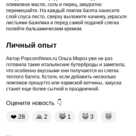
оливковое масло, соль и перец, аккуратно
перемешайте. На каждый ломтик багета нанесите
слой соуса песто, сверху выложите начинку, украсьте
листьями базилика и перед самой подачей слегка
полейте бальзамическим кремом.
Личный опыт
Автор PopcornNews.ru Ольга Мороз уже не раз
готовила такие итальянские бутерброды и заметила,
что особенно вкусными они получаются из слегка
теплого багета. Кстати, если добавить несколько
ломтиков прошутто или пармской ветчины, закуска
станет еще более сытной и праздничной.
Оцените новость
❤️
28
🙏
2
😹
1
🙀
3
😿