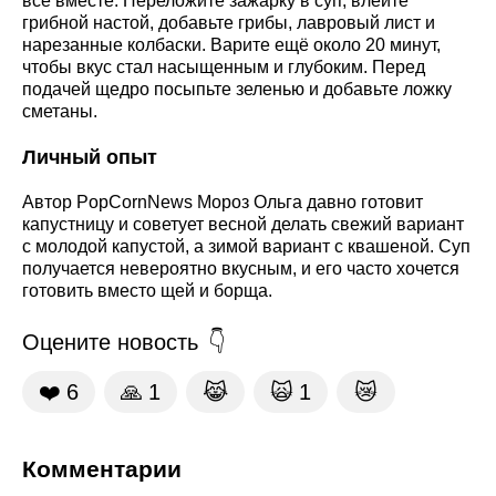
всё вместе. Переложите зажарку в суп, влейте
грибной настой, добавьте грибы, лавровый лист и
нарезанные колбаски. Варите ещё около 20 минут,
чтобы вкус стал насыщенным и глубоким. Перед
подачей щедро посыпьте зеленью и добавьте ложку
сметаны.
Личный опыт
Автор PopCornNews Мороз Ольга давно готовит
капустницу и советует весной делать свежий вариант
с молодой капустой, а зимой вариант с квашеной. Суп
получается невероятно вкусным, и его часто хочется
готовить вместо щей и борща.
Оцените новость
❤️
6
🙏
1
😹
🙀
1
😿
Комментарии