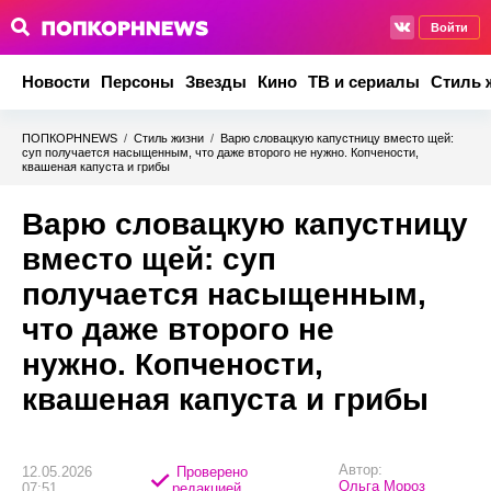
Войти
Новости
Персоны
Звезды
Кино
ТВ и сериалы
Стиль 
ПОПКОРНNEWS
/
Стиль жизни
/
Варю словацкую капустницу вместо щей:
суп получается насыщенным, что даже второго не нужно. Копчености,
квашеная капуста и грибы
Варю словацкую капустницу
вместо щей: суп
получается насыщенным,
что даже второго не
нужно. Копчености,
квашеная капуста и грибы
Автор:
12.05.2026
Проверено
Ольга Мороз
07:51
редакцией