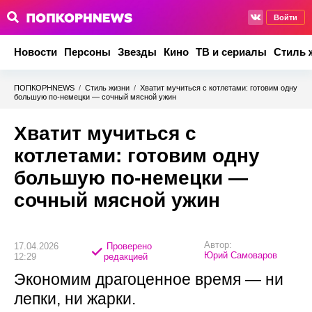
Войти
Новости
Персоны
Звезды
Кино
ТВ и сериалы
Стиль 
ПОПКОРНNEWS
/
Стиль жизни
/
Хватит мучиться с котлетами: готовим одну
большую по-немецки — сочный мясной ужин
Хватит мучиться с
котлетами: готовим одну
большую по-немецки —
сочный мясной ужин
Автор:
17.04.2026
Проверено
Юрий Самоваров
12:29
редакцией
Экономим драгоценное время — ни
лепки, ни жарки.