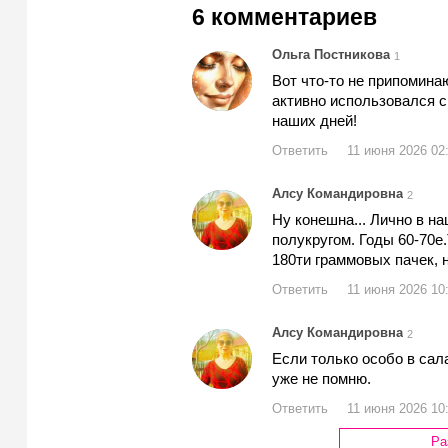
6 комментариев
Ольга Постникова
1
Вот что-то не припомина
активно использовался сы
наших дней!
Ответить
11 июня 2026 02
Алсу Командировна
2
Ну конешна... Лично в н
полукругом. Годы 60-70е
180ти граммовых пачек, 
Ответить
11 июня 2026 10
Алсу Командировна
2
Если только особо в сал
уже не помню.
Ответить
11 июня 2026 10
Ра