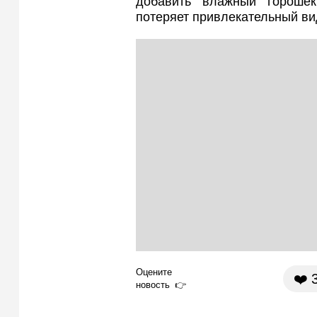
добавить влажный горошек
потеряет привлекательный ви
Оцените
❤️
новость