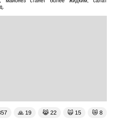
, майонез станет более жидким, салат
д.
357
🙏
19
😹
22
🙀
15
😿
8