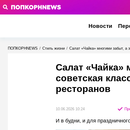
Новости
Пер
ПОПКОРНNEWS
/
Стиль жизни
/
Салат «Чайка» многими забыт, а э
Салат «Чайка» 
советская класс
ресторанов
10.06.2026 10:24
Про
И в будни, и для праздничного