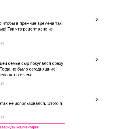
👍
👎
0
ю,чтобы в прежние времена так
р! Так что рецепт явно из
:44
👍
👎
0
ашей семье сыр покупался сразу
.Тогда не было сегодняшних
непонятно с чем.
:14
👍
👎
0
атах не использовался. Этого я
:44
звернуть комментарии