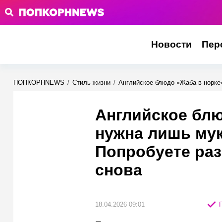
Новости
Пер
ПОПКОРНNEWS
/
Стиль жизни
/
Английское блюдо «Жаба в норке»
Английское блю
нужна лишь мук
Попробуете раз
снова
18.04.2026 09:01
П