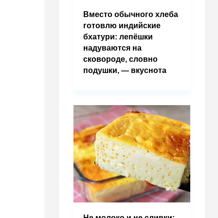
Вместо обычного хлеба
готовлю индийские
бхатури: лепёшки
надуваются на
сковороде, словно
подушки, — вкуснота
Не молоко и не сливки: