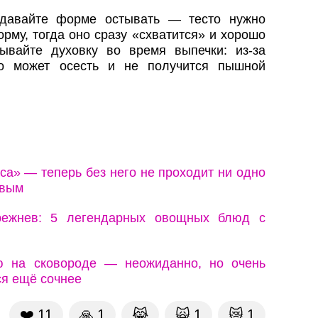
 давайте форме остывать — тесто нужно
рму, тогда оно сразу «схватится» и хорошо
ывайте духовку во время выпечки: из-за
то может осесть и не получится пышной
а» — теперь без него не проходит ни одно
рвым
режнев: 5 легендарных овощных блюд с
ю на сковороде — неожиданно, но очень
ся ещё сочнее
❤️
11
🙏
1
😹
🙀
1
😿
1