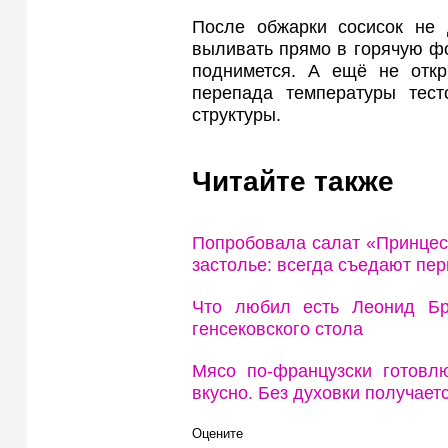
После обжарки сосисок не
выливать прямо в горячую фо
поднимется. А ещё не откр
перепада температуры тес
структуры.
Читайте также
Попробовала салат «Принцесс
застолье: всегда съедают пе
Что любил есть Леонид Б
генсековского стола
Мясо по-французски готовл
вкусно. Без духовки получает
Оцените