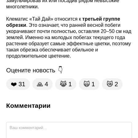
замульчировав их или посадив рядом невысокие
многолетники.
Клематис «Тай Дай» относится к
третьей группе
обрезки
. Это означает, что ранней весной побеги
укорачивают почти полностью, оставляя 20–50 см над
землей. Именно на молодых побегах текущего года
растение образует самые эффектные цветки, поэтому
такая обрезка обеспечивает обильное и
продолжительное цветение.
Оцените новость
❤️
31
🙏
4
😹
1
🙀
1
😿
2
Комментарии