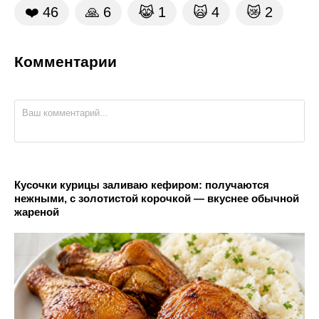
❤️
46
🙏
6
😹
1
🙀
4
😿
2
Комментарии
Кусочки курицы заливаю кефиром: получаются
нежными, с золотистой корочкой — вкуснее обычной
жареной