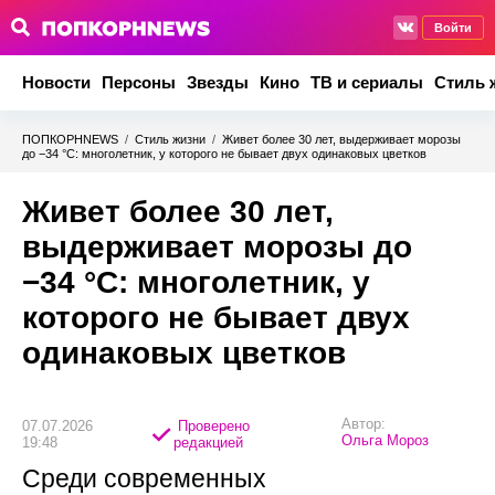
Войти
Новости
Персоны
Звезды
Кино
ТВ и сериалы
Стиль 
ПОПКОРНNEWS
/
Стиль жизни
/
Живет более 30 лет, выдерживает морозы
до −34 °C: многолетник, у которого не бывает двух одинаковых цветков
Живет более 30 лет,
выдерживает морозы до
−34 °C: многолетник, у
которого не бывает двух
одинаковых цветков
Автор:
07.07.2026
Проверено
Ольга Мороз
19:48
редакцией
Среди современных