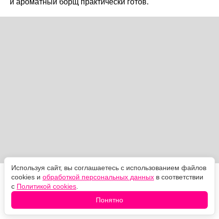
и ароматный борщ практически готов.
Используя сайт, вы соглашаетесь с использованием файлов
cookies и
обработкой персональных данных
в соответствии
Такая заготовка здорово экономит время в будни, а
с
Политикой cookies
.
при желании ее можно подать и как холодную
овощную закуску.
Понятно