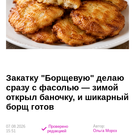
Закатку "Борщевую" делаю
сразу с фасолью — зимой
открыл баночку, и шикарный
борщ готов
Автор:
07.08.2026
Проверено
Ольга Мороз
15:51
редакцией