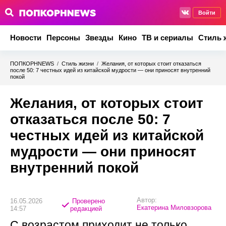
Войти
Новости
Персоны
Звезды
Кино
ТВ и сериалы
Стиль 
ПОПКОРНNEWS
/
Стиль жизни
/
Желания, от которых стоит отказаться
после 50: 7 честных идей из китайской мудрости — они приносят внутренний
покой
Желания, от которых стоит
отказаться после 50: 7
честных идей из китайской
мудрости — они приносят
внутренний покой
Автор:
16.05.2026
Проверено
Екатерина Миловзорова
14:57
редакцией
С возрастом приходит не только