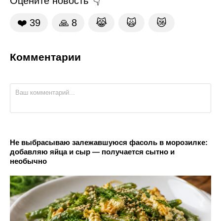
Оцените новость
❤️
39
🙏
8
😹
🙀
😿
Комментарии
Не выбрасываю залежавшуюся фасоль в морозилке:
добавляю яйца и сыр — получается сытно и
необычно