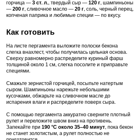
горчица —
3 ст. л.
, твердый сыр —
120 г
, шампиньоны
—
200 г
, сливочное масло —
20 г
, соль, черный перец,
копченая паприка и любимые специи — по вкусу.
Как готовить
На листе пергамента выложите полоски бекона
слегка внахлест, чтобы получилась цельная основа.
Сверху равномерно распределите куриный фарш
толщиной около 1 см, слегка посолите и приправьте
специями.
Смажьте зернистой горчицей, посыпьте натертым
сыром. Шампиньоны нарежьте небольшими
кусочками, обжарьте на сливочном масле до
испарения влаги и распределите поверх сыра.
С помощью пергамента аккуратно сверните плотный
рулет и переложите швом вниз на противень.
Запекайте при
190 °C около 35–40 минут
, пока бекон
не станет золотистым, а рулет полностью не
приготовится.