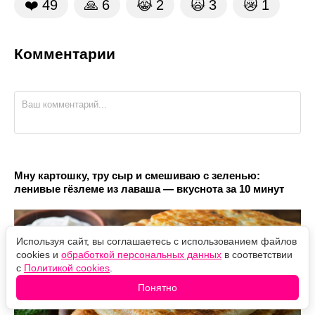
❤️
49
🙏
6
😹
2
🙀
3
😿
1
Комментарии
Мну картошку, тру сыр и смешиваю с зеленью:
ленивые гёзлеме из лаваша — вкуснота за 10 минут
Используя сайт, вы соглашаетесь с использованием файлов
cookies и
обработкой персональных данных
в соответствии
с
Политикой cookies
.
Понятно