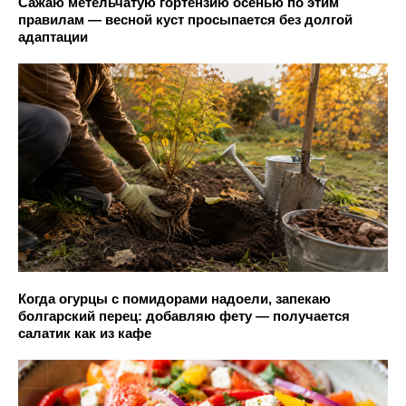
Сажаю метельчатую гортензию осенью по этим
правилам — весной куст просыпается без долгой
адаптации
Когда огурцы с помидорами надоели, запекаю
болгарский перец: добавляю фету — получается
салатик как из кафе