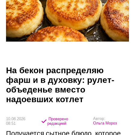
На бекон распределяю
фарш и в духовку: рулет-
объеденье вместо
надоевших котлет
Автор:
10.08.2026
Проверено
Ольга Мороз
08:51
редакцией
Получается сытное блюдо, которое