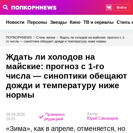
Войти
Новости
Персоны
Звезды
Кино
ТВ и сериалы
Стиль 
ПОПКОРНNEWS
/
Стиль жизни
/
Ждать ли холодов на майские: прогноз с 1-
го числа — синоптики обещают дожди и температуру ниже нормы
Ждать ли холодов на
майские: прогноз с 1-го
числа — синоптики обещают
дожди и температуру ниже
нормы
Автор:
24.04.2026
Проверено
Юрий Самоваров
14:01
редакцией
«Зима», как в апреле, отменяется, но