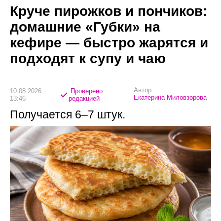
Круче пирожков и пончиков:
домашние «Губки» на
кефире — быстро жарятся и
подходят к супу и чаю
Автор:
10.08.2026
Проверено
Екатерина Миловзорова
13:46
редакцией
Получается 6–7 штук.