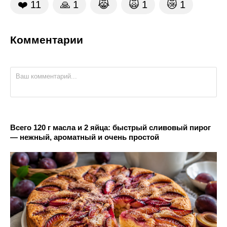
❤️
11
🙏
1
😹
🙀
1
😿
1
Комментарии
Всего 120 г масла и 2 яйца: быстрый сливовый пирог
— нежный, ароматный и очень простой