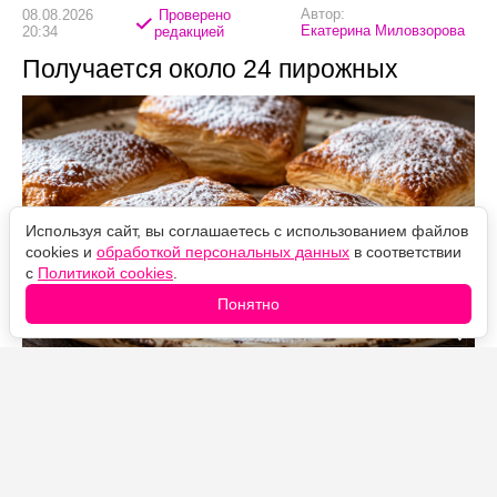
Автор:
08.08.2026
Проверено
Екатерина Миловзорова
20:34
редакцией
Получается около 24 пирожных
Используя сайт, вы соглашаетесь с использованием файлов
cookies и
обработкой персональных данных
в соответствии
с
Политикой cookies
.
Понятно
Источник фото: Legion-Media
«Ленинградское» пирожное объединяет сразу два
вида теста: хрустящее слоёное снаружи и лёгкое
заварное внутри. После выпечки полость наполняют
воздушным заварно-сливочным кремом —