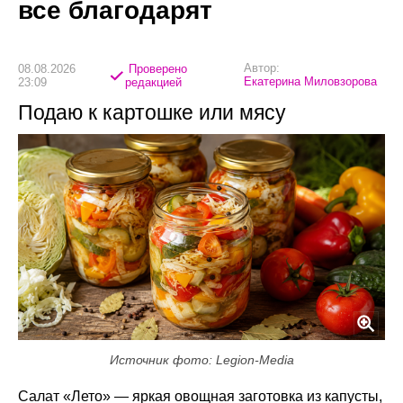
все благодарят
Автор:
08.08.2026
Проверено
Екатерина Миловзорова
23:09
редакцией
Подаю к картошке или мясу
Источник фото: Legion-Media
Салат «Лето» — яркая овощная заготовка из капусты,