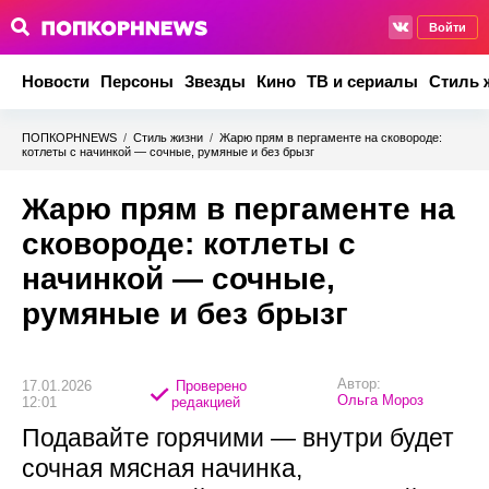
Войти
Новости
Персоны
Звезды
Кино
ТВ и сериалы
Стиль 
ПОПКОРНNEWS
/
Стиль жизни
/
Жарю прям в пергаменте на сковороде:
котлеты с начинкой — сочные, румяные и без брызг
Жарю прям в пергаменте на
сковороде: котлеты с
начинкой — сочные,
румяные и без брызг
Автор:
17.01.2026
Проверено
Ольга Мороз
12:01
редакцией
Подавайте горячими — внутри будет
сочная мясная начинка,