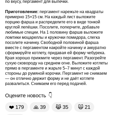
по вкусу, пергамент для выпечки.
Приготовление:
пергамент нарежьте на квадраты
примерно 15×15 см. На каждый лист выложите
порцию фарша и распределите его в виде тонкой
круглой лепёшки. Посолите, поперчите, добавьте
любимые специи. На 1 половину фаршв выложите
ломтики моцареллы и кружочки помидора, слегка
посолите начинку. Свободной половиной фарша
вместе с пергаментом накройте начинку и аккуратно
сформируйте котлету, придавая ей форму чебурека.
Края хорошо прижмите через пергамент. Разогрейте
сухую сковороду на среднем огне. Выложите котлеты
прямо в пергаменте и жарьте 5–7 минут с каждой
стороны до румяной корочки. Пергамент не снимаем
— он отлично держит форму и не даёт котлете
развалиться. Снимаем его перед подачей.
Оцените новость
❤️
179
🙏
39
😹
35
🙀
21