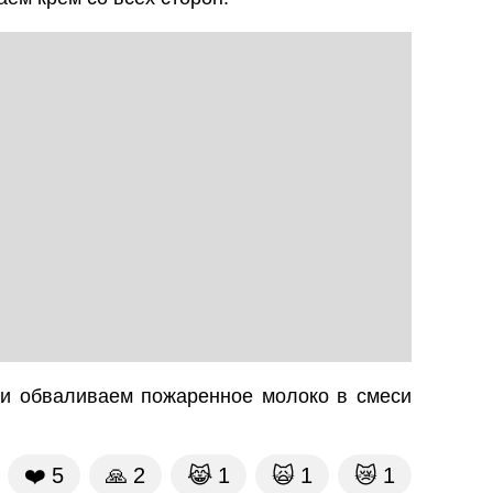
и обваливаем пожаренное молоко в смеси
❤️
5
🙏
2
😹
1
🙀
1
😿
1