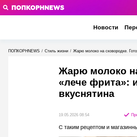
Новости
Пер
ПОПКОРНNEWS
/
Стиль жизни
/
Жарю молоко на сковородке. Гото
Жарю молоко на
«лече фрита»: 
вкуснятина
19.05.2026 08:54
Про
С таким рецептом и магазинны