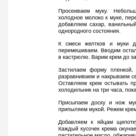
Просеиваем муку. Неболь
холодное молоко к муке, пер
добавляем сахар, ванильный
однородного состояния.
К смеси желтков и муки д
перемешиваем. Вводим остал
в кастрюлю. Варим крем до за
Застилаем форму пленкой,
разравниваем и накрываем св
Оставляем крем остывать пр
холодильник на три часа, пок
Присыпаем доску и нож мук
припыляем мукой. Режем крем 
Добавляем к яйцам щепотк
Каждый кусочек крема окунае
растительное масло, обжарива