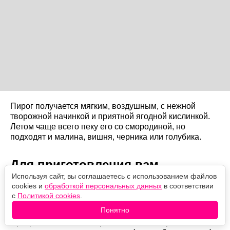
Пирог получается мягким, воздушным, с нежной
творожной начинкой и приятной ягодной кислинкой.
Летом чаще всего пеку его со смородиной, но
подходят и малина, вишня, черника или голубика.
Для приготовления вам
Используя сайт, вы соглашаетесь с использованием файлов
понадобится
cookies и
обработкой персональных данных
в соответствии
с
Политикой cookies
.
Яйца — 4 шт., сахар — 250 г, кефир — 250 мл,
Понятно
растительное масло — 100 мл, пшеничная мука — 350
г, разрыхлитель — 20 г, рассыпчатый творог — 300 г,