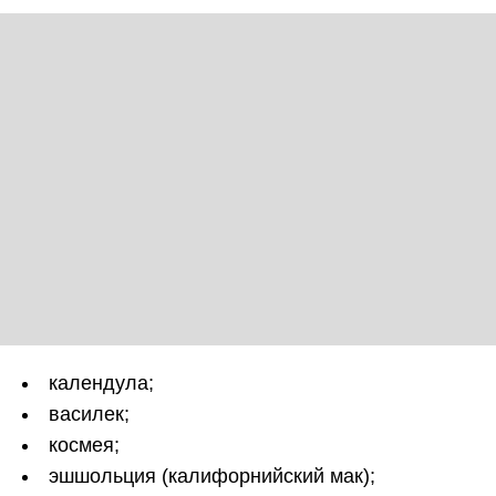
календула;
василек;
космея;
эшшольция (калифорнийский мак);