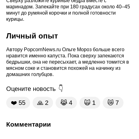
Сверху разложите куриные бедра вместе с
маринадом. Запекайте при 180 градусах около 40–45
минут до румяной корочки и полной готовности
курицы.
Личный опыт
Автору PopcornNews.ru Ольге Мороз больше всего
нравится именно капуста. Пока сверху запекаются
бедрышки, она не пересыхает, а медленно томится в
мясном соке и становится похожей на начинку из
домашних голубцов.
Оцените новость
❤️
55
🙏
2
😹
4
🙀
1
😿
7
Комментарии