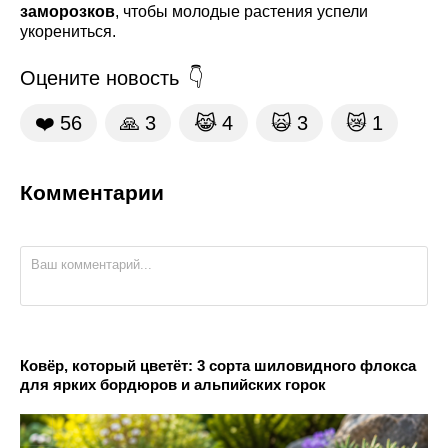
заморозков
, чтобы молодые растения успели
укорениться.
Оцените новость
❤️
56
🙏
3
😹
4
🙀
3
😿
1
Комментарии
Ковёр, который цветёт: 3 сорта шиловидного флокса
для ярких бордюров и альпийских горок