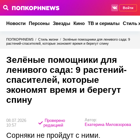
Войти
Новости
Персоны
Звезды
Кино
ТВ и сериалы
Стиль 
ПОПКОРНNEWS
/
Стиль жизни
/
Зелёные помощники для ленивого сада: 9
растений-спасителей, которые экономят время и берегут спину
Зелёные помощники для
ленивого сада: 9 растений-
спасителей, которые
экономят время и берегут
спину
Автор:
08.07.2026
Проверено
Екатерина Миловзорова
10:57
редакцией
Сорняки не пройдут с ними.