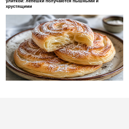
улиткой: лепёшки получаются пышными и
хрустящими