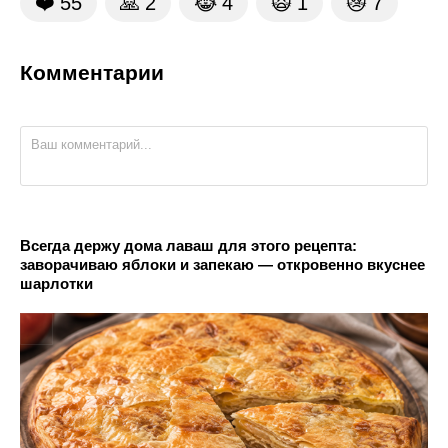
❤️
55
🙏
2
😹
4
🙀
1
😿
7
Комментарии
Всегда держу дома лаваш для этого рецепта:
заворачиваю яблоки и запекаю — откровенно вкуснее
шарлотки