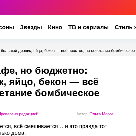
соны
Звезды
Кино
ТВ и сериалы
Стиль 
 большой драник, яйцо, бекон — всё простое, но сочетание бомбическое
афе, но бюджетно:
, яйцо, бекон — всё
четание бомбическое
роверено редакцией
Автор:
Ольга Мороз
ется, всё смешивается… и это правда тот
лько дома.