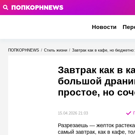
Новости
Пер
ПОПКОРНNEWS
/
Стиль жизни
/
Завтрак как в кафе, но бюджетно:
Завтрак как в к
большой драник
простое, но со
15.04.2026 21:03
П
Разрезаешь — желток растека
самый завтрак, как в кафе, то