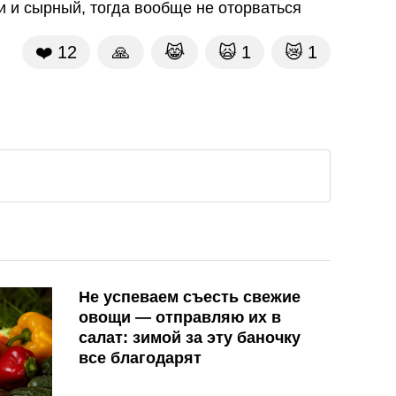
и и сырный, тогда вообще не оторваться
❤️
12
🙏
😹
🙀
1
😿
1
Не успеваем съесть свежие
овощи — отправляю их в
салат: зимой за эту баночку
все благодарят