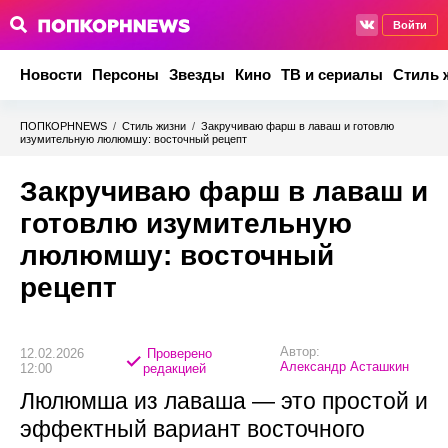
Войти
Новости
Персоны
Звезды
Кино
ТВ и сериалы
Стиль 
ПОПКОРНNEWS
/
Стиль жизни
/
Закручиваю фарш в лаваш и готовлю
изумительную люлюмшу: восточный рецепт
Закручиваю фарш в лаваш и
готовлю изумительную
люлюмшу: восточный
рецепт
Автор:
12.02.2026
Проверено
Александр Асташкин
12:00
редакцией
Люлюмша из лаваша — это простой и
эффектный вариант восточного