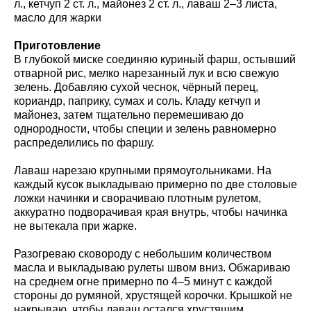
л., кетчуп 2 ст. л., майонез 2 ст. л., лаваш 2–3 листа,
масло для жарки
Приготовление
В глубокой миске соединяю куриный фарш, остывший
отварной рис, мелко нарезанный лук и всю свежую
зелень. Добавляю сухой чеснок, чёрный перец,
кориандр, паприку, сумах и соль. Кладу кетчуп и
майонез, затем тщательно перемешиваю до
однородности, чтобы специи и зелень равномерно
распределились по фаршу.
Лаваш нарезаю крупными прямоугольниками. На
каждый кусок выкладываю примерно по две столовые
ложки начинки и сворачиваю плотным рулетом,
аккуратно подворачивая края внутрь, чтобы начинка
не вытекала при жарке.
Разогреваю сковороду с небольшим количеством
масла и выкладываю рулеты швом вниз. Обжариваю
на среднем огне примерно по 4–5 минут с каждой
стороны до румяной, хрустящей корочки. Крышкой не
накрываю, чтобы лаваш остался хрустящим.