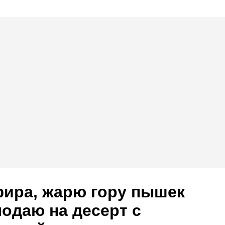
фира, жарю гору пышек
одаю на десерт с