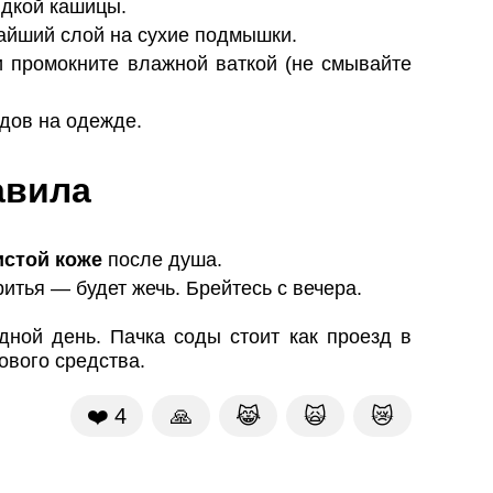
дкой кашицы.
айший слой на сухие подмышки.
и промокните влажной ваткой (не смывайте
дов на одежде.
авила
истой коже
после душа.
итья — будет жечь. Брейтесь с вечера.
ной день. Пачка соды стоит как проезд в
ового средства.
❤️
4
🙏
😹
🙀
😿