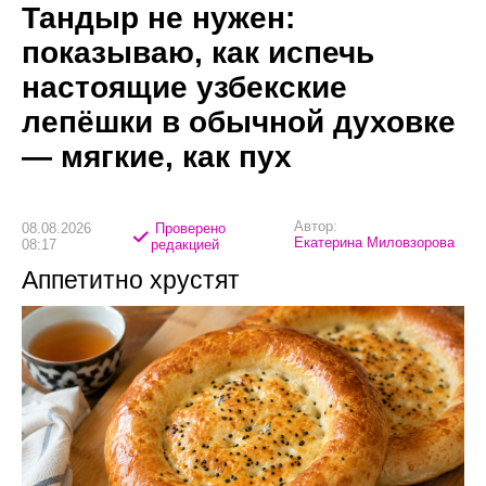
Тандыр не нужен:
показываю, как испечь
настоящие узбекские
лепёшки в обычной духовке
— мягкие, как пух
Автор:
08.08.2026
Проверено
Екатерина Миловзорова
08:17
редакцией
Аппетитно хрустят