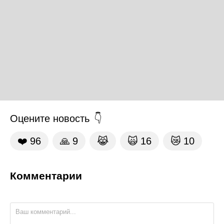
Оцените новость
❤️
96
🙏
9
😹
🙀
16
😿
10
Комментарии