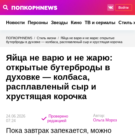
Войти
Новости
Персоны
Звезды
Кино
ТВ и сериалы
Стиль 
ПОПКОРНNEWS
/
Стиль жизни
/
Яйца не варю и не жарю: открытые
бутерброды в духовке — колбаса, расплавленый сыр и хрустящая корочка
Яйца не варю и не жарю:
открытые бутерброды в
духовке — колбаса,
расплавленый сыр и
хрустящая корочка
Автор:
24.06.2026
Проверено
Ольга Мороз
07:24
редакцией
Пока завтрак запекается, можно