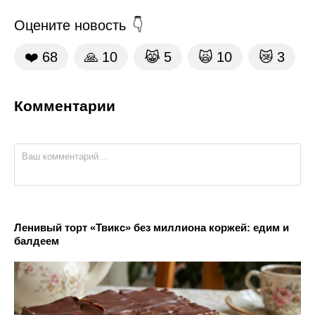
Оцените новость
❤️
68
🙏
10
😹
5
🙀
10
😿
3
Комментарии
Ленивый торт «Твикс» без миллиона коржей: едим и
балдеем