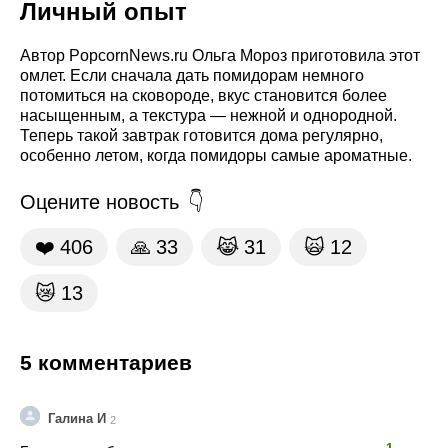
Личный опыт
Автор PopcornNews.ru Ольга Мороз приготовила этот
омлет. Если сначала дать помидорам немного
потомиться на сковороде, вкус становится более
насыщенным, а текстура — нежной и однородной.
Теперь такой завтрак готовится дома регулярно,
особенно летом, когда помидоры самые ароматные.
Оцените новость
❤️
406
🙏
33
😹
31
🙀
12
😿
13
5 комментариев
Галина И
2
👍
👎