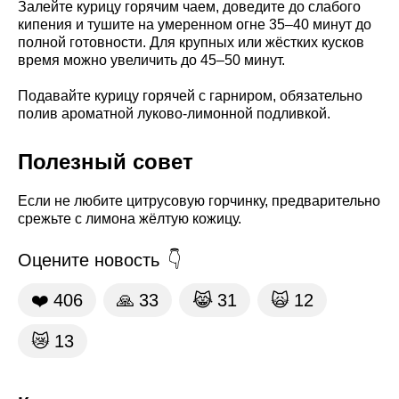
Залейте курицу горячим чаем, доведите до слабого
кипения и тушите на умеренном огне 35–40 минут до
полной готовности. Для крупных или жёстких кусков
время можно увеличить до 45–50 минут.
Подавайте курицу горячей с гарниром, обязательно
полив ароматной луково-лимонной подливкой.
Полезный совет
Если не любите цитрусовую горчинку, предварительно
срежьте с лимона жёлтую кожицу.
Оцените новость
❤️
406
🙏
33
😹
31
🙀
12
😿
13