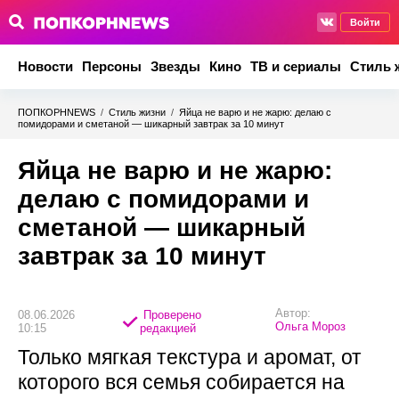
Войти
Новости
Персоны
Звезды
Кино
ТВ и сериалы
Стиль 
ПОПКОРНNEWS
/
Стиль жизни
/
Яйца не варю и не жарю: делаю с
помидорами и сметаной — шикарный завтрак за 10 минут
Яйца не варю и не жарю:
делаю с помидорами и
сметаной — шикарный
завтрак за 10 минут
Автор:
08.06.2026
Проверено
Ольга Мороз
10:15
редакцией
Только мягкая текстура и аромат, от
которого вся семья собирается на