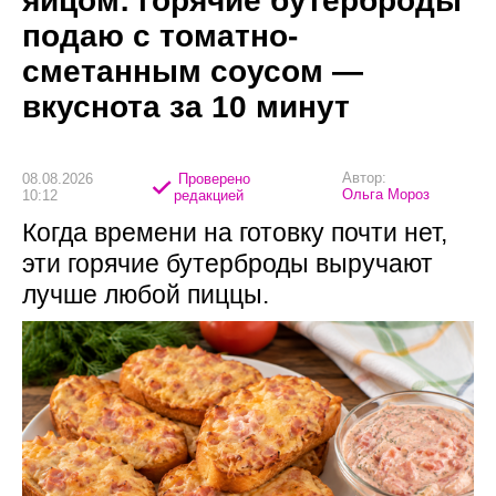
яйцом: горячие бутерброды
подаю с томатно-
сметанным соусом —
вкуснота за 10 минут
Автор:
08.08.2026
Проверено
Ольга Мороз
10:12
редакцией
Когда времени на готовку почти нет,
эти горячие бутерброды выручают
лучше любой пиццы.