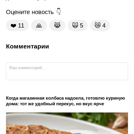
Оцените новость
❤️
11
🙏
😹
🙀
5
😿
4
Комментарии
Когда магазинная колбаса надоела, готовлю куриную
дома: тот же удобный перекус, но вкус ярче