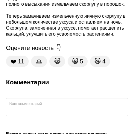
полного высыхания измельчаем скорлупу в порошок.
Теперь замачиваем измельченную яичную скорлупу в
небольшом количестве уксуса и оставляем на ночь.
Скорлупа, замоченная в уксусе, помогает расщепить
кальций, улучшить его усвояемость растениями.
Оцените новость
❤️
11
🙏
😹
🙀
5
😿
4
Комментарии
Всегда держу дома лаваш для этого рецепта: