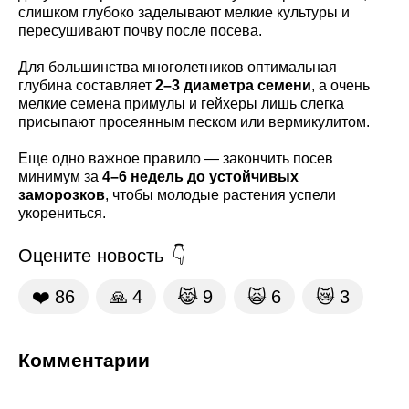
слишком глубоко заделывают мелкие культуры и
пересушивают почву после посева.
Для большинства многолетников оптимальная
глубина составляет
2–3 диаметра семени
, а очень
мелкие семена примулы и гейхеры лишь слегка
присыпают просеянным песком или вермикулитом.
Еще одно важное правило — закончить посев
минимум за
4–6 недель до устойчивых
заморозков
, чтобы молодые растения успели
укорениться.
Оцените новость
❤️
86
🙏
4
😹
9
🙀
6
😿
3
Комментарии