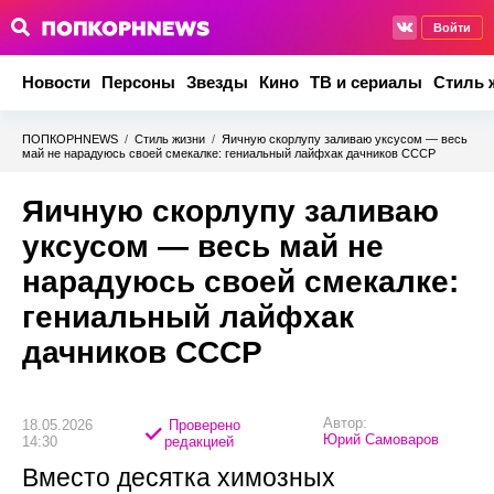
Войти
Новости
Персоны
Звезды
Кино
ТВ и сериалы
Стиль 
ПОПКОРНNEWS
/
Стиль жизни
/
Яичную скорлупу заливаю уксусом — весь
май не нарадуюсь своей смекалке: гениальный лайфхак дачников СССР
Яичную скорлупу заливаю
уксусом — весь май не
нарадуюсь своей смекалке:
гениальный лайфхак
дачников СССР
Автор:
18.05.2026
Проверено
Юрий Самоваров
14:30
редакцией
Вместо десятка химозных