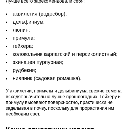
Лучше всего зарекомендовали себя:
аквилегия (водосбор);
дельфиниум;
люпин;
примула;
гейхера;
колокольчик карпатский и персиколистный;
эхинацея пурпурная;
рудбекия;
нивяник (садовая ромашка).
У аквилегии, примулы и дельфиниума свежие семена
всходят значительно лучше прошлогодних. Гейхеру и
примулу высевают поверхностно, практически не
заделывая в почву, поскольку для прорастания им
необходим свет.