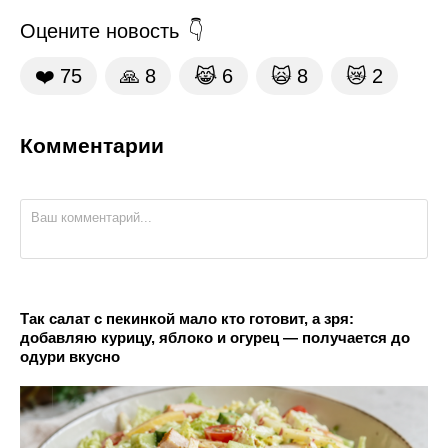
Оцените новость
❤️
75
🙏
8
😹
6
🙀
8
😿
2
Комментарии
Так салат с пекинкой мало кто готовит, а зря:
добавляю курицу, яблоко и огурец — получается до
одури вкусно