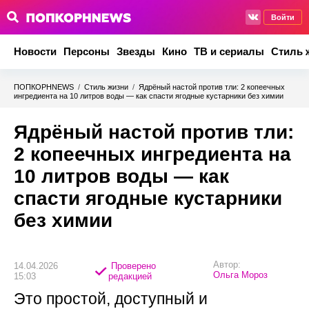
Войти
Новости
Персоны
Звезды
Кино
ТВ и сериалы
Стиль 
ПОПКОРНNEWS
/
Стиль жизни
/
Ядрёный настой против тли: 2 копеечных
ингредиента на 10 литров воды — как спасти ягодные кустарники без химии
Ядрёный настой против тли:
2 копеечных ингредиента на
10 литров воды — как
спасти ягодные кустарники
без химии
Автор:
14.04.2026
Проверено
Ольга Мороз
15:03
редакцией
Это простой, доступный и