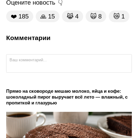
Оцените новость
❤️
185
🙏
15
😹
4
🙀
8
😿
1
Комментарии
Прямо на сковороде мешаю молоко, яйца и кофе:
шоколадный пирог выручает всё лето — влажный, с
пропиткой и глазурью