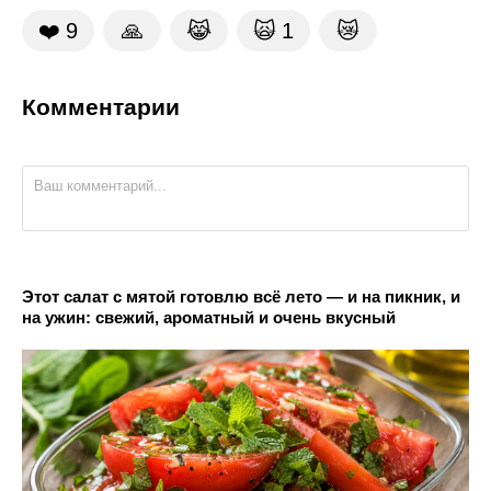
❤️
9
🙏
😹
🙀
1
😿
Комментарии
Этот салат с мятой готовлю всё лето — и на пикник, и
на ужин: свежий, ароматный и очень вкусный