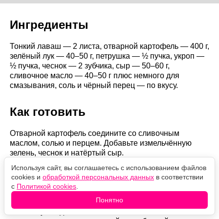
Ингредиенты
Тонкий лаваш — 2 листа, отварной картофель — 400 г,
зелёный лук — 40–50 г, петрушка — ½ пучка, укроп —
½ пучка, чеснок — 2 зубчика, сыр — 50–60 г,
сливочное масло — 40–50 г плюс немного для
смазывания, соль и чёрный перец — по вкусу.
Как готовить
Отварной картофель соедините со сливочным
маслом, солью и перцем. Добавьте измельчённую
зелень, чеснок и натёртый сыр.
Используя сайт, вы соглашаетесь с использованием файлов
Разомните толкушкой, оставляя небольшие кусочки
cookies и
обработкой персональных данных
в соответствии
картофеля.
с
Политикой cookies
.
Понятно
Каждый лист лаваша разрежьте на три части. На
половину каждой заготовки тонким слоем