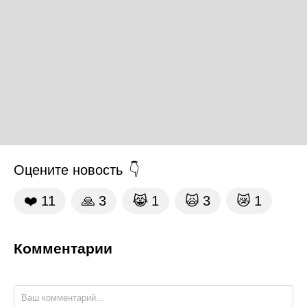
Оцените новость
❤️
11
🙏
3
😹
1
🙀
3
😿
1
Комментарии