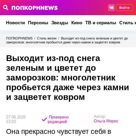
Войти
Новости
Персоны
Звезды
Кино
ТВ и сериалы
Стиль 
ПОПКОРНNEWS
/
Стиль жизни
/
Выходит из-под снега зеленым и цветет до
заморозков: многолетник пробьется даже через камни и зацветет ковром
Выходит из-под снега
зеленым и цветет до
заморозков: многолетник
пробьется даже через камни
и зацветет ковром
Автор:
27.06.2026
Проверено
Ольга Мороз
13:03
редакцией
Она прекрасно чувствует себя в