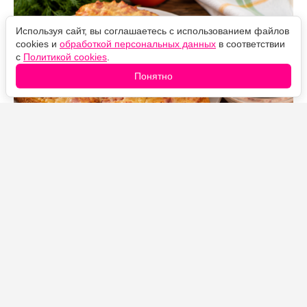
Используя сайт, вы соглашаетесь с использованием файлов
cookies и
обработкой персональных данных
в соответствии
с
Политикой cookies
.
Понятно
Источник фото: Legion-Media
Начинка получается нежной и сочной благодаря
ветчине, сыру и яйцу, сверху появляется аппетитная
румяная корочка, а свежий томатно-сметанный соус
делает вкус еще ярче.