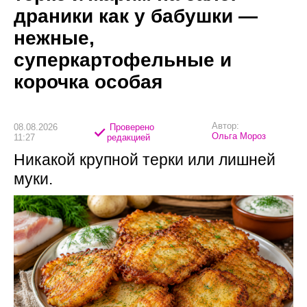
драники как у бабушки —
нежные,
суперкартофельные и
корочка особая
Автор:
08.08.2026
Проверено
Ольга Мороз
11:27
редакцией
Никакой крупной терки или лишней
муки.