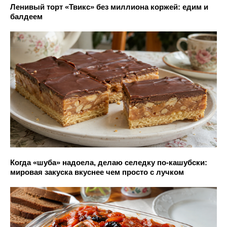
Ленивый торт «Твикс» без миллиона коржей: едим и
балдеем
Когда «шуба» надоела, делаю селедку по-кашубски:
мировая закуска вкуснее чем просто с лучком