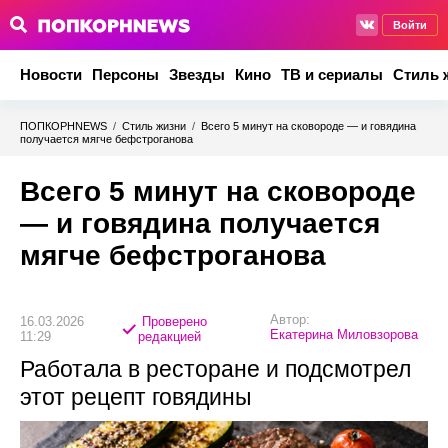
Войти
Новости
Персоны
Звезды
Кино
ТВ и сериалы
Стиль 
ПОПКОРНNEWS
/
Стиль жизни
/
Всего 5 минут на сковороде — и говядина
получается мягче бефстроганова
Всего 5 минут на сковороде
— и говядина получается
мягче бефстроганова
Автор:
16.03.2026
Проверено
Екатерина Миловзорова
11:29
редакцией
Работала в ресторане и подсмотрел
этот рецепт говядины