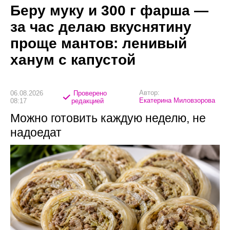
Беру муку и 300 г фарша —
за час делаю вкуснятину
проще мантов: ленивый
ханум с капустой
Автор:
06.08.2026
Проверено
Екатерина Миловзорова
08:17
редакцией
Можно готовить каждую неделю, не
надоедат