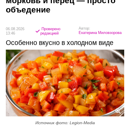
морковь и перец — просто
объедение
Автор:
06.08.2026
Проверено
Екатерина Миловзорова
13:46
редакцией
Особенно вкусно в холодном виде
Источник фото: Legion-Media