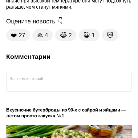
иначе при высокой температуре они могут подсохнуть
раньше, чем станут мягкими.
Оцените новость
❤️
27
🙏
4
😹
2
🙀
1
😿
Комментарии
Вкуснючие бутерброды из 90-х с сайрой и яйцами —
летом просто закуска №1