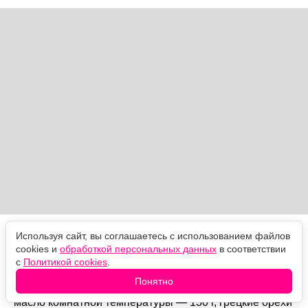
Используя сайт, вы соглашаетесь с использованием файлов
Ингредиенты
cookies и
обработкой персональных данных
в соответствии
с
Политикой cookies
.
Печенье «Топлёное молоко» или другое песочное —
Понятно
600 г, варёное сгущённое молоко — 500 г, сливочное
масло комнатной температуры — 130 г, грецкие орехи