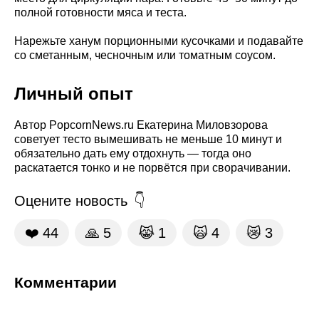
полной готовности мяса и теста.
Нарежьте ханум порционными кусочками и подавайте
со сметанным, чесночным или томатным соусом.
Личный опыт
Автор PopcornNews.ru Екатерина Миловзорова
советует тесто вымешивать не меньше 10 минут и
обязательно дать ему отдохнуть — тогда оно
раскатается тонко и не порвётся при сворачивании.
Оцените новость
❤️
44
🙏
5
😹
1
🙀
4
😿
3
Комментарии