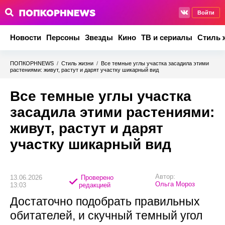
Войти
Новости
Персоны
Звезды
Кино
ТВ и сериалы
Стиль 
ПОПКОРНNEWS
/
Стиль жизни
/
Все темные углы участка засадила этими
растениями: живут, растут и дарят участку шикарный вид
Все темные углы участка
засадила этими растениями:
живут, растут и дарят
участку шикарный вид
Автор:
13.06.2026
Проверено
Ольга Мороз
13:03
редакцией
Достаточно подобрать правильных
обитателей, и скучный темный угол