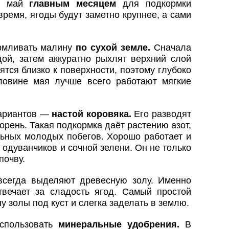
ют май
главным месяцем
для подкормки
ремя, ягоды будут заметно крупнее, а сами
рмливать малину
по сухой земле.
Сначала
ой, затем аккуратно рыхлят верхний слой
тся близко к поверхности, поэтому глубоко
ловине мая лучше всего работают мягкие
вариантов —
настой коровяка.
Его разводят
орень. Такая подкормка даёт растению азот,
льных молодых побегов. Хорошо работает и
 одуванчиков и сочной зелени. Он не только
почву.
всегда выделяют древесную золу. Именно
вечает за сладость ягод. Самый простой
у золы под куст и слегка заделать в землю.
использовать
минеральные удобрения.
В