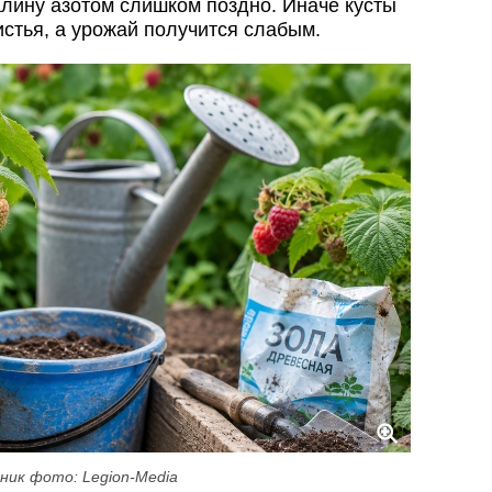
лину азотом слишком поздно. Иначе кусты
стья, а урожай получится слабым.
ник фото: Legion-Media