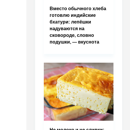
Вместо обычного хлеба
готовлю индийские
бхатури: лепёшки
надуваются на
сковороде, словно
подушки, — вкуснота
Не молоко и не сливки: