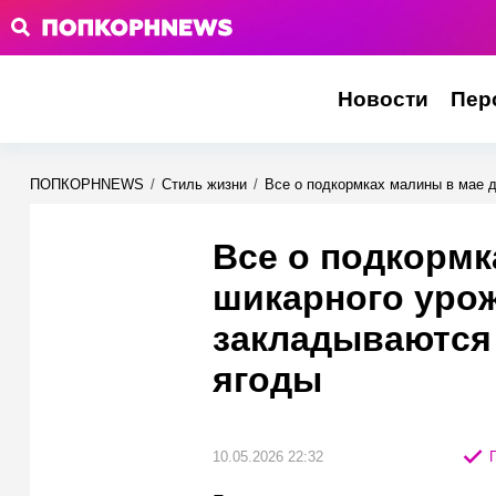
Новости
Пер
ПОПКОРНNEWS
/
Стиль жизни
/
Все о подкормках малины в мае 
Все о подкормк
шикарного урож
закладываются 
ягоды
10.05.2026 22:32
П