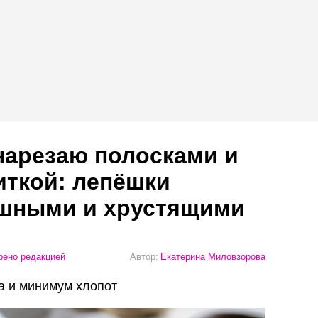
нарезаю полосками и
иткой: лепёшки
шными и хрустящими
ено редакцией
Автор:
Екатерина Миловзорова
да и минимум хлопот