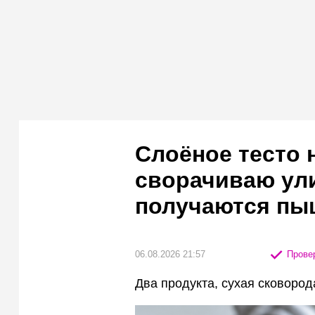
Слоёное тесто 
сворачиваю ул
получаются пы
06.08.2026 21:57
Провер
Два продукта, сухая сковоро