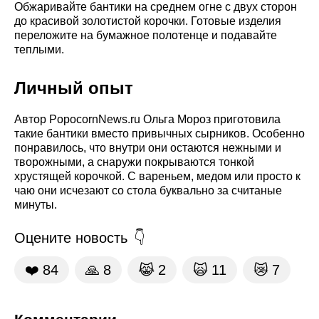
Обжаривайте бантики на среднем огне с двух сторон
до красивой золотистой корочки. Готовые изделия
переложите на бумажное полотенце и подавайте
теплыми.
Личный опыт
Автор PopocornNews.ru Ольга Мороз приготовила
такие бантики вместо привычных сырников. Особенно
понравилось, что внутри они остаются нежными и
творожными, а снаружи покрываются тонкой
хрустящей корочкой. С вареньем, медом или просто к
чаю они исчезают со стола буквально за считаные
минуты.
Оцените новость
❤️
84
🙏
8
😹
2
🙀
11
😿
7