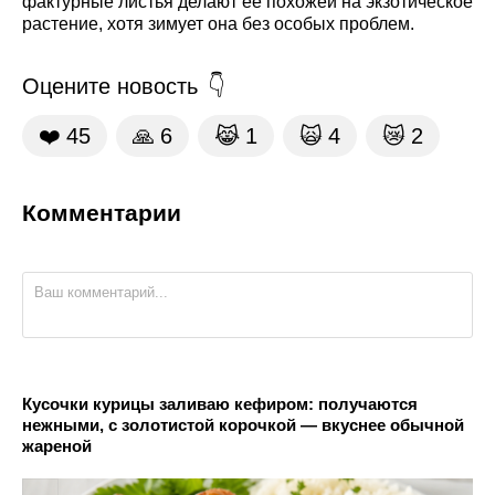
фактурные листья делают ее похожей на экзотическое
растение, хотя зимует она без особых проблем.
Оцените новость
❤️
45
🙏
6
😹
1
🙀
4
😿
2
Комментарии
Кусочки курицы заливаю кефиром: получаются
нежными, с золотистой корочкой — вкуснее обычной
жареной