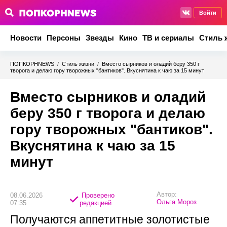
Войти
Новости
Персоны
Звезды
Кино
ТВ и сериалы
Стиль 
ПОПКОРНNEWS
/
Стиль жизни
/
Вместо сырников и оладий беру 350 г
творога и делаю гору творожных "бантиков". Вкуснятина к чаю за 15 минут
Вместо сырников и оладий
беру 350 г творога и делаю
гору творожных "бантиков".
Вкуснятина к чаю за 15
минут
Автор:
08.06.2026
Проверено
Ольга Мороз
07:35
редакцией
Получаются аппетитные золотистые