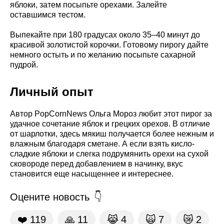
яблоки, затем посыпьте орехами. Залейте
оставшимся тестом.
Выпекайте при 180 градусах около 35–40 минут до
красивой золотистой корочки. Готовому пирогу дайте
немного остыть и по желанию посыпьте сахарной
пудрой.
Личный опыт
Автор PopCornNews Ольга Мороз любит этот пирог за
удачное сочетание яблок и грецких орехов. В отличие
от шарлотки, здесь мякиш получается более нежным и
влажным благодаря сметане. А если взять кисло-
сладкие яблоки и слегка подрумянить орехи на сухой
сковороде перед добавлением в начинку, вкус
становится еще насыщеннее и интереснее.
Оцените новость
❤️
119
🙏
11
😹
4
🙀
7
😿
2