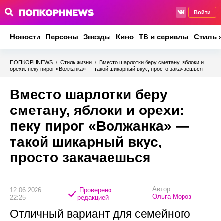
Войти
Новости
Персоны
Звезды
Кино
ТВ и сериалы
Стиль 
ПОПКОРНNEWS
/
Стиль жизни
/
Вместо шарлотки беру сметану, яблоки и
орехи: пеку пирог «Волжанка» — такой шикарный вкус, просто закачаешься
Вместо шарлотки беру
сметану, яблоки и орехи:
пеку пирог «Волжанка» —
такой шикарный вкус,
просто закачаешься
Автор:
12.06.2026
Проверено
Ольга Мороз
22:25
редакцией
Отличный вариант для семейного