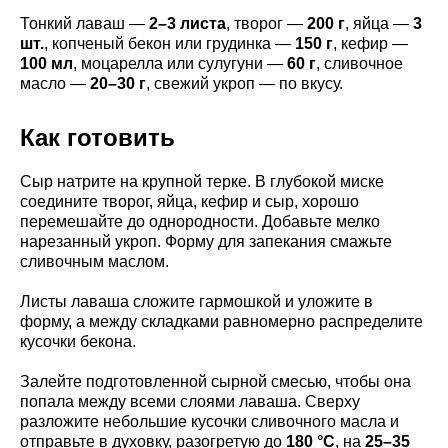
Тонкий лаваш —
2–3 листа
, творог —
200 г
, яйца —
3
шт.
, копченый бекон или грудинка —
150 г
, кефир —
100 мл
, моцарелла или сулугуни —
60 г
, сливочное
масло —
20–30 г
, свежий укроп — по вкусу.
Как готовить
Сыр натрите на крупной терке. В глубокой миске
соедините творог, яйца, кефир и сыр, хорошо
перемешайте до однородности. Добавьте мелко
нарезанный укроп. Форму для запекания смажьте
сливочным маслом.
Листы лаваша сложите гармошкой и уложите в
форму, а между складками равномерно распределите
кусочки бекона.
Залейте подготовленной сырной смесью, чтобы она
попала между всеми слоями лаваша. Сверху
разложите небольшие кусочки сливочного масла и
отправьте в духовку, разогретую до
180 °C
, на
25–35