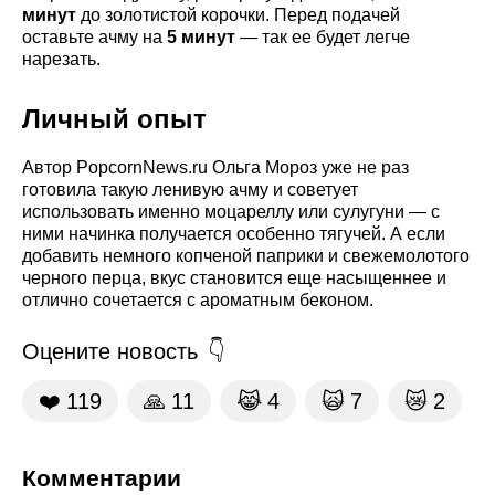
минут
до золотистой корочки. Перед подачей
оставьте ачму на
5 минут
— так ее будет легче
нарезать.
Личный опыт
Автор PopcornNews.ru Ольга Мороз уже не раз
готовила такую ленивую ачму и советует
использовать именно моцареллу или сулугуни — с
ними начинка получается особенно тягучей. А если
добавить немного копченой паприки и свежемолотого
черного перца, вкус становится еще насыщеннее и
отлично сочетается с ароматным беконом.
Оцените новость
❤️
119
🙏
11
😹
4
🙀
7
😿
2
Комментарии