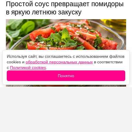
Простой соус превращает помидоры
в яркую летнюю закуску
Используя сайт, вы соглашаетесь с использованием файлов
cookies и
обработкой персональных данных
в соответствии
с
Политикой cookies
.
Понятно
Источник фото: Legion-Media
Закуска из помидоров с мятой готовится за несколько
минут, а получается свежей, ароматной и пикантной.