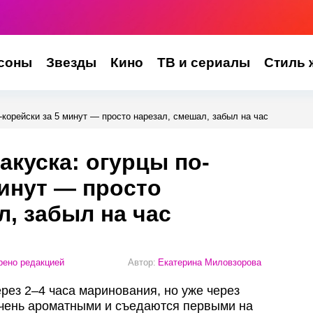
соны
Звезды
Кино
ТВ и сериалы
Стиль 
по-корейски за 5 минут — просто нарезал, смешал, забыл на час
закуска: огурцы по-
минут — просто
л, забыл на час
ено редакцией
Автор:
Екатерина Миловзорова
ерез 2–4 часа маринования, но уже через
очень ароматными и съедаются первыми на