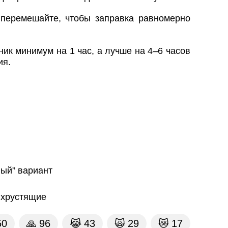
перемешайте, чтобы заправка равномерно
ик минимум на 1 час, а лучше на 4–6 часов
ия.
ный” вариант
 хрустящие
50
🙏
96
😹
43
🙀
29
😿
17