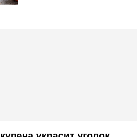
 купена украсит уголок