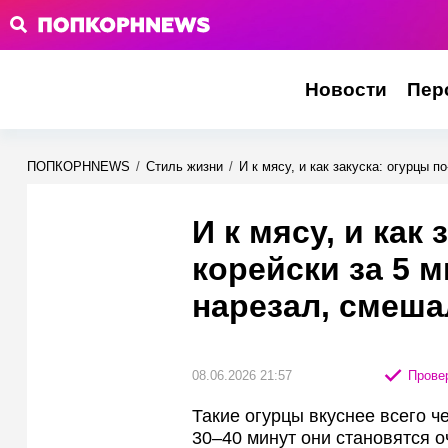
Новости
Пер
ПОПКОРНNEWS
/
Стиль жизни
/
И к мясу, и как закуска: огурцы 
И к мясу, и как 
корейски за 5 
нарезал, смеша
08.06.2026 21:57
Провер
Такие огурцы вкуснее всего ч
30–40 минут они становятся 