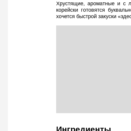
Хрустящие, ароматные и с л
корейски готовятся букваль
хочется быстрой закуски «здес
Ингредиенты