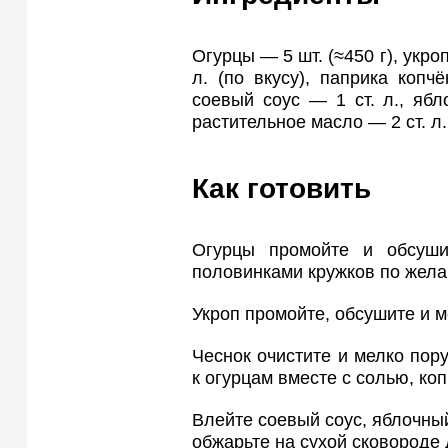
Огурцы — 5 шт. (≈450 г), укроп
л. (по вкусу), паприка копч
соевый соус — 1 ст. л., ябло
растительное масло — 2 ст. л.
Как готовить
Огурцы промойте и обсуши
половинками кружков по жела
Укроп промойте, обсушите и м
Чеснок очистите и мелко пору
к огурцам вместе с солью, ко
Влейте соевый соус, яблочный
обжарьте на сухой сковороде 