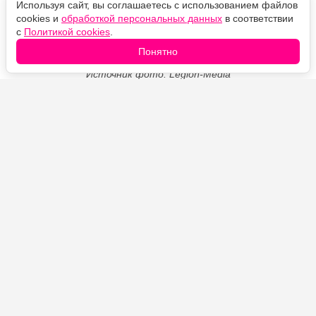
Используя сайт, вы соглашаетесь с использованием файлов
cookies и
обработкой персональных данных
в соответствии
с
Политикой cookies
.
Понятно
Источник фото: Legion-Media
Тонкие чуду на айране получаются мягкими,
эластичными и покрываются аппетитными
подпалинами даже без масла на сковороде. Внутрь
можно положить картофель с жареным луком или
сыр, а готовые лепёшки смазать сливочным маслом,
чтобы края оставались нежными.