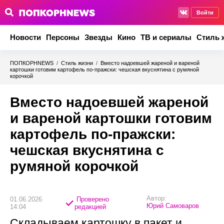
Войти
Новости
Персоны
Звезды
Кино
ТВ и сериалы
Стиль 
ПОПКОРНNEWS
/
Стиль жизни
/
Вместо надоевшей жареной и вареной
картошки готовим картофель по-пражски: чешская вкуснятина с румяной
корочкой
Вместо надоевшей жареной
и вареной картошки готовим
картофель по-пражски:
чешская вкуснятина с
румяной корочкой
Автор:
01.06.2026
Проверено
Юрий Самоваров
14:04
редакцией
Складываем картошку в пакет и