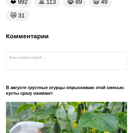
❤️
992
🙏
113
😹
89
🙀
49
😿
31
Комментарии
В августе грустные огурцы опрыскиваю этой смесью:
кусты сразу оживают