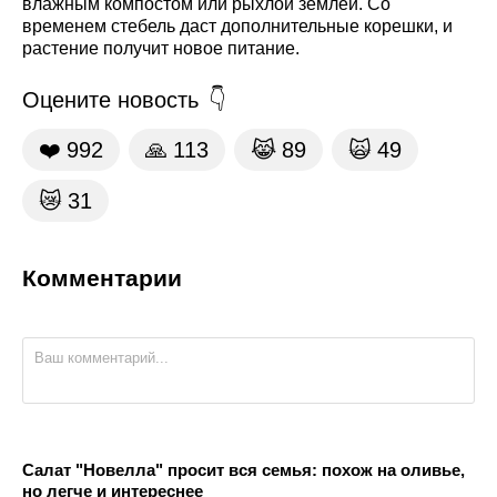
влажным компостом или рыхлой землей. Со
временем стебель даст дополнительные корешки, и
растение получит новое питание.
Оцените новость
❤️
992
🙏
113
😹
89
🙀
49
😿
31
Комментарии
Салат "Новелла" просит вся семья: похож на оливье,
но легче и интереснее