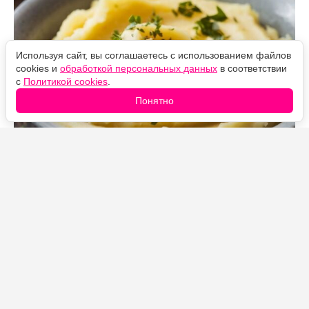
Используя сайт, вы соглашаетесь с использованием файлов
cookies и
обработкой персональных данных
в соответствии
с
Политикой cookies
.
Понятно
Источник фото: Legion-Media
Все привыкли, что для идеального картофельного
пюре картошку нужно заливать молоком и добавлять
сливочное масло. Хотя на самом деле
профессиональные повара предпочитают другой
ингредиент.