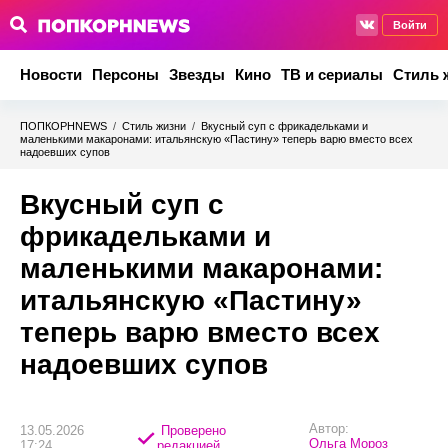
Войти
Новости
Персоны
Звезды
Кино
ТВ и сериалы
Стиль 
ПОПКОРНNEWS
/
Стиль жизни
/
Вкусный суп с фрикадельками и
маленькими макаронами: итальянскую «Пастину» теперь варю вместо всех
надоевших супов
Вкусный суп с
фрикадельками и
маленькими макаронами:
итальянскую «Пастину»
теперь варю вместо всех
надоевших супов
Автор:
13.05.2026
Проверено
Ольга Мороз
17:24
редакцией