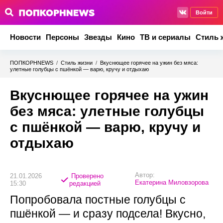
Войти
Новости
Персоны
Звезды
Кино
ТВ и сериалы
Стиль 
ПОПКОРНNEWS
/
Стиль жизни
/
Вкуснющее горячее на ужин без мяса:
улетные голубцы с пшёнкой — варю, кручу и отдыхаю
Вкуснющее горячее на ужин
без мяса: улетные голубцы
с пшёнкой — варю, кручу и
отдыхаю
Автор:
21.01.2026
Проверено
Екатерина Миловзорова
15:30
редакцией
Попробовала постные голубцы с
пшёнкой — и сразу подсела! Вкусно,