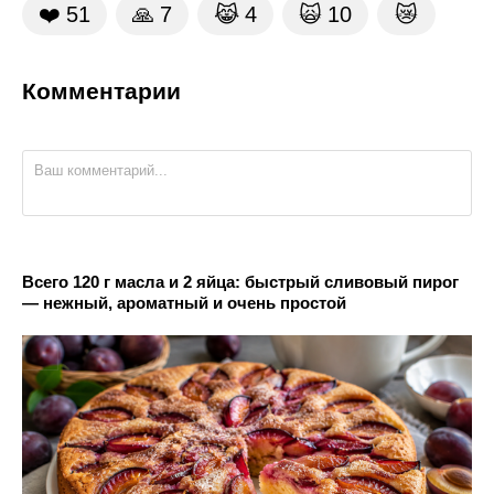
❤️
51
🙏
7
😹
4
🙀
10
😿
Комментарии
Всего 120 г масла и 2 яйца: быстрый сливовый пирог
— нежный, ароматный и очень простой