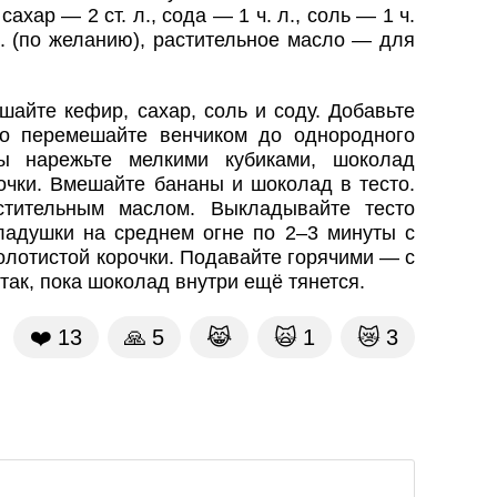
ахар — 2 ст. л., сода — 1 ч. л., соль — 1 ч.
л. (по желанию), растительное масло — для
шайте кефир, сахар, соль и соду. Добавьте
но перемешайте венчиком до однородного
ны нарежьте мелкими кубиками, шоколад
очки. Вмешайте бананы и шоколад в тесто.
стительным маслом. Выкладывайте тесто
ладушки на среднем огне по 2–3 минуты с
олотистой корочки. Подавайте горячими — с
так, пока шоколад внутри ещё тянется.
❤️
13
🙏
5
😹
🙀
1
😿
3