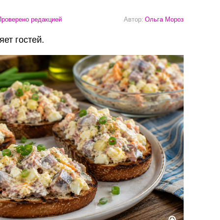
роверено редакцией
Автор:
Ольга Мороз
яет гостей.