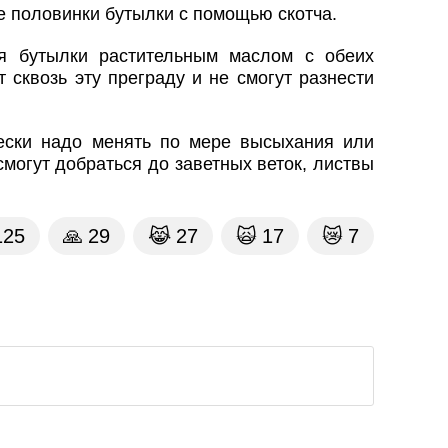
е половинки бутылки с помощью скотча.
я бутылки растительным маслом с обеих
 сквозь эту преграду и не смогут разнести
ески надо менять по мере высыхания или
могут добраться до заветных веток, листвы
125
🙏
29
😹
27
🙀
17
😿
7