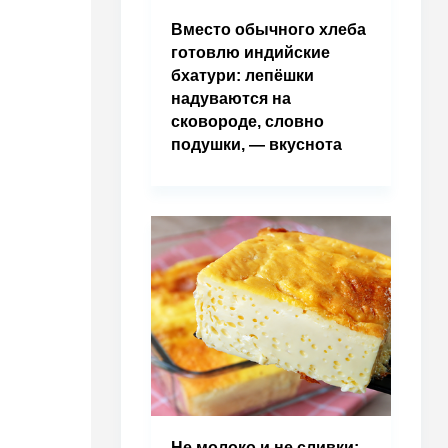
Вместо обычного хлеба
готовлю индийские
бхатури: лепёшки
надуваются на
сковороде, словно
подушки, — вкуснота
Не молоко и не сливки: