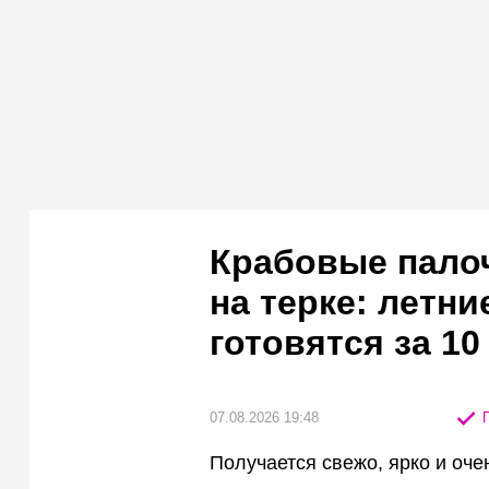
Крабовые палоч
на терке: летн
готовятся за 10
07.08.2026 19:48
П
Получается свежо, ярко и оче