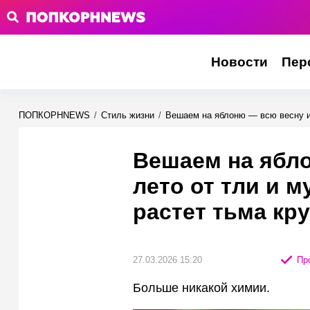
Новости
Пер
ПОПКОРНNEWS
/
Стиль жизни
/
Вешаем на яблоню — всю весну и 
Вешаем на ябл
лето от тли и м
растет тьма кр
27.03.2026 15:20
Про
Больше никакой химии.