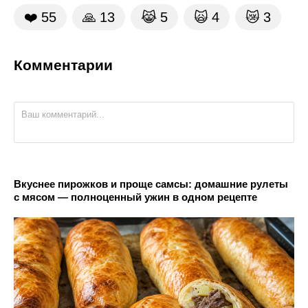
❤️
55
🙏
13
😹
5
🙀
4
😿
3
Комментарии
Вкуснее пирожков и проще самсы: домашние рулеты
с мясом — полноценный ужин в одном рецепте