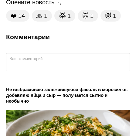
Оцените новость
❤️
14
🙏
1
😹
1
🙀
1
😿
1
Комментарии
Не выбрасываю залежавшуюся фасоль в морозилке:
добавляю яйца и сыр — получается сытно и
необычно