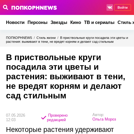
Войти
Новости
Персоны
Звезды
Кино
ТВ и сериалы
Стиль 
ПОПКОРНNEWS
/
Стиль жизни
/
В приствольные круги посадила эти цветы и
растения: выживают в тени, не вредят корням и делают сад стильным
В приствольные круги
посадила эти цветы и
растения: выживают в тени,
не вредят корням и делают
сад стильным
Автор:
07.05.2026
Проверено
Ольга Мороз
12:03
редакцией
Некоторые растения удерживают