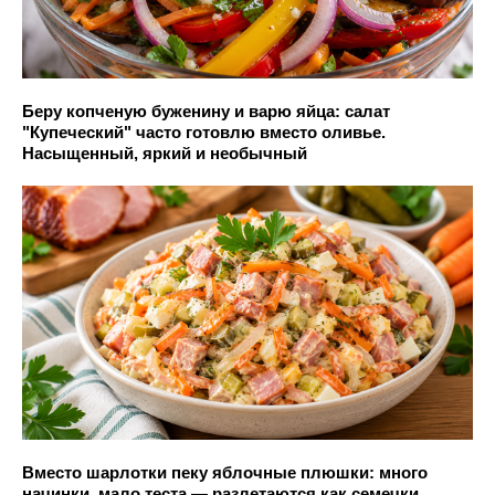
Беру копченую буженину и варю яйца: салат
"Купеческий" часто готовлю вместо оливье.
Насыщенный, яркий и необычный
Вместо шарлотки пеку яблочные плюшки: много
начинки, мало теста — разлетаются как семечки