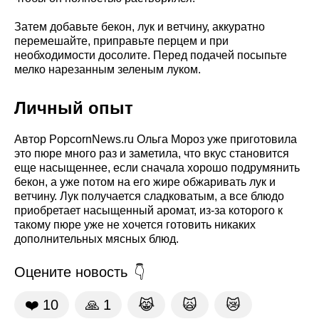
Затем добавьте бекон, лук и ветчину, аккуратно
перемешайте, приправьте перцем и при
необходимости досолите. Перед подачей посыпьте
мелко нарезанным зеленым луком.
Личный опыт
Автор PopcornNews.ru Ольга Мороз уже приготовила
это пюре много раз и заметила, что вкус становится
еще насыщеннее, если сначала хорошо подрумянить
бекон, а уже потом на его жире обжаривать лук и
ветчину. Лук получается сладковатым, а все блюдо
приобретает насыщенный аромат, из-за которого к
такому пюре уже не хочется готовить никаких
дополнительных мясных блюд.
Оцените новость
❤️
10
🙏
1
😹
🙀
😿