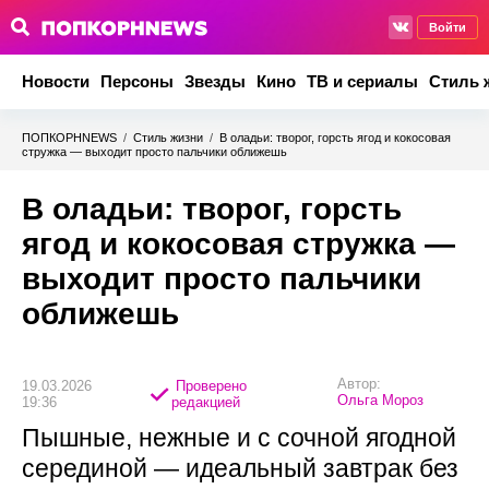
Войти
Новости
Персоны
Звезды
Кино
ТВ и сериалы
Стиль 
ПОПКОРНNEWS
/
Стиль жизни
/
В оладьи: творог, горсть ягод и кокосовая
стружка — выходит просто пальчики оближешь
В оладьи: творог, горсть
ягод и кокосовая стружка —
выходит просто пальчики
оближешь
Автор:
19.03.2026
Проверено
Ольга Мороз
19:36
редакцией
Пышные, нежные и с сочной ягодной
серединой — идеальный завтрак без