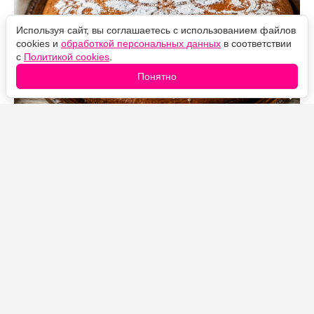
Используя сайт, вы соглашаетесь с использованием файлов
cookies и
обработкой персональных данных
в соответствии
с
Политикой cookies
.
Понятно
Источник фото: Legion-Media
Простой способ превратить домашнюю заготовку в
мягкий и ароматный пирог к чаю. Варенье придаёт
выпечке влажность и насыщенный вкус, а
апельсиновая цедра добавляет яркую цитрусовую
нотку.