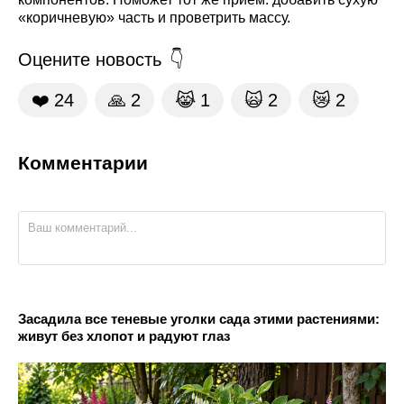
«коричневую» часть и проветрить массу.
Оцените новость
❤️
24
🙏
2
😹
1
🙀
2
😿
2
Комментарии
Засадила все теневые уголки сада этими растениями:
живут без хлопот и радуют глаз