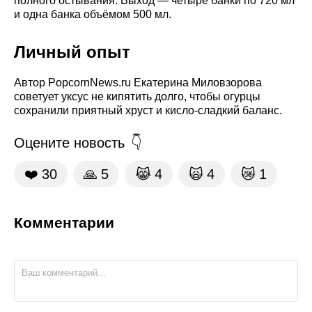
полного остывания. Выход — четыре банки по 720 мл
и одна банка объёмом 500 мл.
Личный опыт
Автор PopcornNews.ru Екатерина Миловзорова
советует уксус не кипятить долго, чтобы огурцы
сохранили приятный хруст и кисло-сладкий баланс.
Оцените новость
❤️
30
🙏
5
😹
4
🙀
4
😿
1
Комментарии