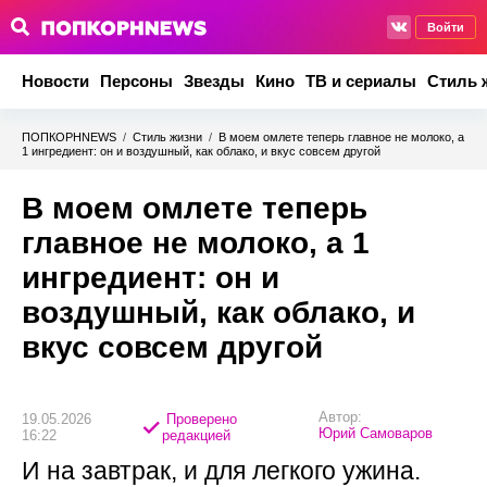
Войти
Новости
Персоны
Звезды
Кино
ТВ и сериалы
Стиль 
ПОПКОРНNEWS
/
Стиль жизни
/
В моем омлете теперь главное не молоко, а
1 ингредиент: он и воздушный, как облако, и вкус совсем другой
В моем омлете теперь
главное не молоко, а 1
ингредиент: он и
воздушный, как облако, и
вкус совсем другой
Автор:
19.05.2026
Проверено
Юрий Самоваров
16:22
редакцией
И на завтрак, и для легкого ужина.