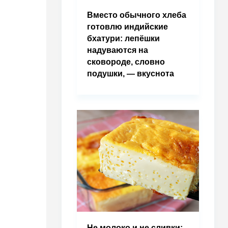
Вместо обычного хлеба
готовлю индийские
бхатури: лепёшки
надуваются на
сковороде, словно
подушки, — вкуснота
Не молоко и не сливки: