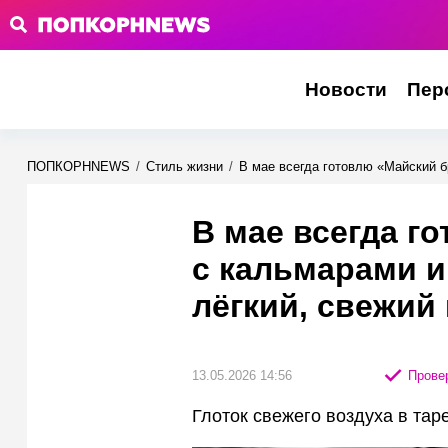
Новости
Пер
ПОПКОРНNEWS
/
Стиль жизни
/
В мае всегда готовлю «Майский б
В мае всегда г
с кальмарами и
лёгкий, свежий
13.05.2026 14:56
Провер
Глоток свежего воздуха в тар