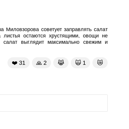
а Миловзорова советует заправлять салат
а листья остаются хрустящими, овощи не
м салат выглядит максимально свежим и
❤️
31
🙏
2
😹
🙀
1
😿