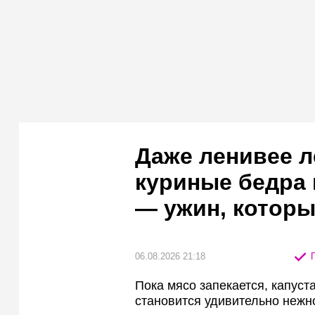
Даже ленивее л
куриные бедра 
— ужин, которы
06.08.2026 21:18
П
Пока мясо запекается, капус
становится удивительно нежн