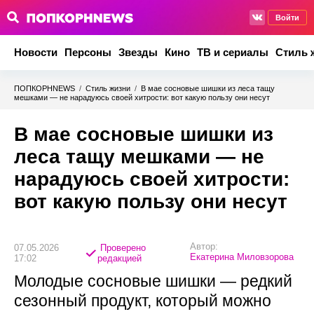
Войти
Новости
Персоны
Звезды
Кино
ТВ и сериалы
Стиль 
ПОПКОРНNEWS
/
Стиль жизни
/
В мае сосновые шишки из леса тащу
мешками — не нарадуюсь своей хитрости: вот какую пользу они несут
В мае сосновые шишки из
леса тащу мешками — не
нарадуюсь своей хитрости:
вот какую пользу они несут
Автор:
07.05.2026
Проверено
Екатерина Миловзорова
17:02
редакцией
Молодые сосновые шишки — редкий
сезонный продукт, который можно