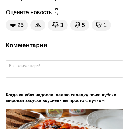
Оцените новость
❤️
25
🙏
😹
3
🙀
5
😿
1
Комментарии
Когда «шуба» надоела, делаю селедку по-кашубски:
мировая закуска вкуснее чем просто с лучком