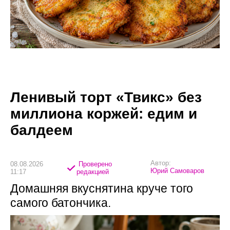
Ленивый торт «Твикс» без
миллиона коржей: едим и
балдеем
Автор:
08.08.2026
Проверено
Юрий Самоваров
11:17
редакцией
Домашняя вкуснятина круче того
самого батончика.