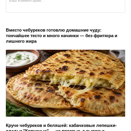
Вместо чебуреков готовлю домашние чуду:
тончайшее тесто и много начинки — без фритюра и
лишнего жира
Круче чебуреков и беляшей: кабачковые лепешки-
оладьи "Копченые" — не простые, с сыром и