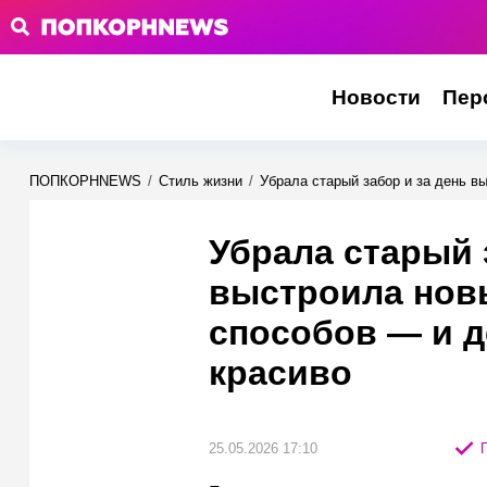
Новости
Пер
ПОПКОРНNEWS
/
Стиль жизни
/
Убрала старый забор и за день в
Убрала старый 
выстроила нов
способов — и де
красиво
25.05.2026 17:10
П