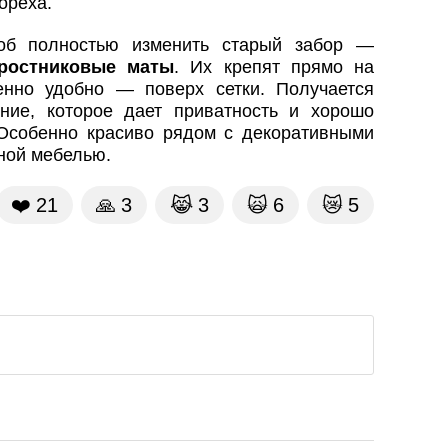
ореха.
об полностью изменить старый забор —
ростниковые маты
. Их крепят прямо на
енно удобно — поверх сетки. Получается
ние, которое дает приватность и хорошо
Особенно красиво рядом с декоративными
ной мебелью.
❤️
21
🙏
3
😹
3
🙀
6
😿
5