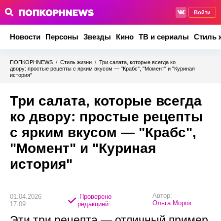
Войти
Новости
Персоны
Звезды
Кино
ТВ и сериалы
Стиль 
ПОПКОРНNEWS
/
Стиль жизни
/
Три салата, которые всегда ко
двору: простые рецепты с ярким вкусом — "Крабс", "Момент" и "Куриная
история"
Три салата, которые всегда
ко двору: простые рецепты
с ярким вкусом — "Крабс",
"Момент" и "Куриная
история"
Автор:
01.04.2026
Проверено
Ольга Мороз
17:09
редакцией
Эти три рецепта — отличный пример