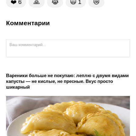
❤️
6
🙏
😹
🙀
1
😿
Комментарии
Вареники больше не покупаю: леплю с двумя видами
капусты — не кислые, не пресные. Вкус просто
шикарный