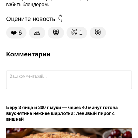
взбить блендером.
Оцените новость
❤️
6
🙏
😹
🙀
1
😿
Комментарии
Беру 3 яйца и 300 г муки — через 40 минут готова
вкуснятина нежнее шарлотки: ленивый пирог с
вишней