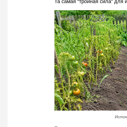
Та самая “тройная сила” для 
Источ