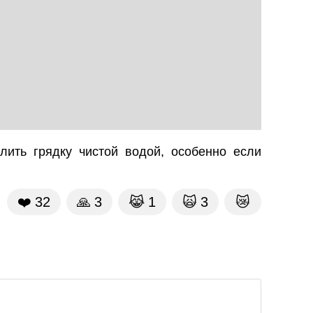
ить грядку чистой водой, особенно если
❤️
32
🙏
3
😹
1
🙀
3
😿