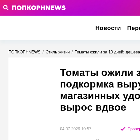
Новости
Пер
ПОПКОРНNEWS
/
Стиль жизни
/
Томаты ожили за 10 дней: дешёв
Томаты ожили з
подкормка выр
магазинных уд
вырос вдвое
04.07.2026 10:57
Провер