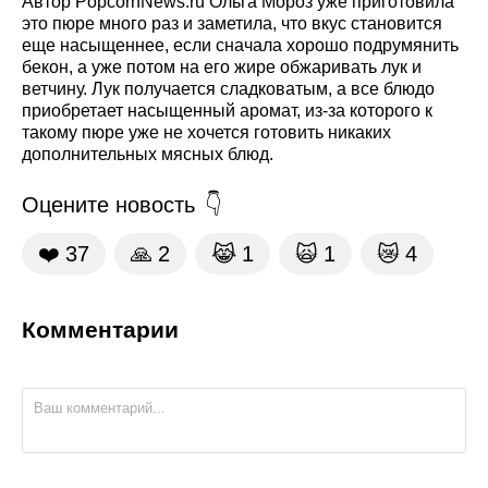
Автор PopcornNews.ru Ольга Мороз уже приготовила
это пюре много раз и заметила, что вкус становится
еще насыщеннее, если сначала хорошо подрумянить
бекон, а уже потом на его жире обжаривать лук и
ветчину. Лук получается сладковатым, а все блюдо
приобретает насыщенный аромат, из-за которого к
такому пюре уже не хочется готовить никаких
дополнительных мясных блюд.
Оцените новость
❤️
37
🙏
2
😹
1
🙀
1
😿
4
Комментарии