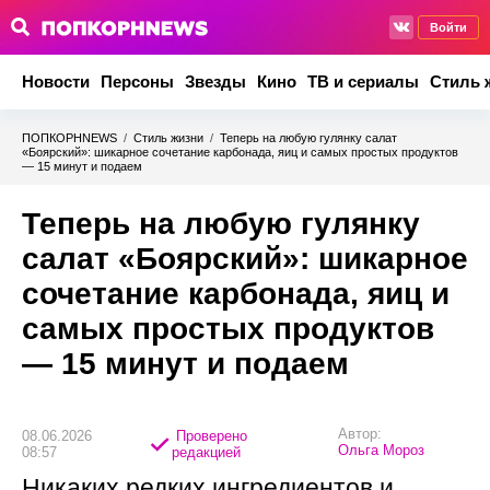
Войти
Новости
Персоны
Звезды
Кино
ТВ и сериалы
Стиль 
ПОПКОРНNEWS
/
Стиль жизни
/
Теперь на любую гулянку салат
«Боярский»: шикарное сочетание карбонада, яиц и самых простых продуктов
— 15 минут и подаем
Теперь на любую гулянку
салат «Боярский»: шикарное
сочетание карбонада, яиц и
самых простых продуктов
— 15 минут и подаем
Автор:
08.06.2026
Проверено
Ольга Мороз
08:57
редакцией
Никаких редких ингредиентов и