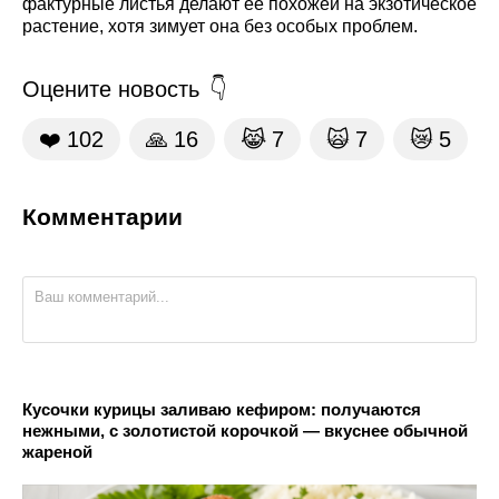
фактурные листья делают ее похожей на экзотическое
растение, хотя зимует она без особых проблем.
Оцените новость
❤️
102
🙏
16
😹
7
🙀
7
😿
5
Комментарии
Кусочки курицы заливаю кефиром: получаются
нежными, с золотистой корочкой — вкуснее обычной
жареной