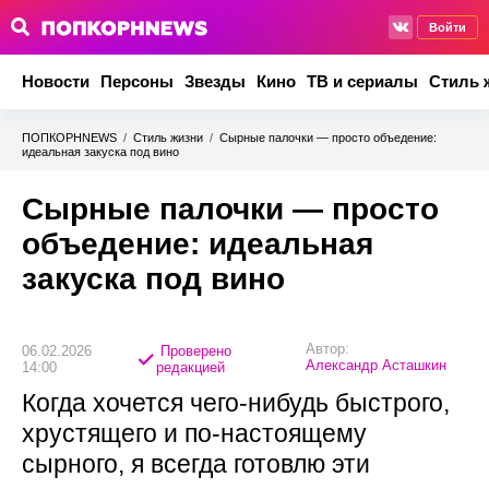
Войти
Новости
Персоны
Звезды
Кино
ТВ и сериалы
Стиль 
ПОПКОРНNEWS
/
Стиль жизни
/
Сырные палочки — просто объедение:
идеальная закуска под вино
Сырные палочки — просто
объедение: идеальная
закуска под вино
Автор:
06.02.2026
Проверено
Александр Асташкин
14:00
редакцией
Когда хочется чего-нибудь быстрого,
хрустящего и по-настоящему
сырного, я всегда готовлю эти