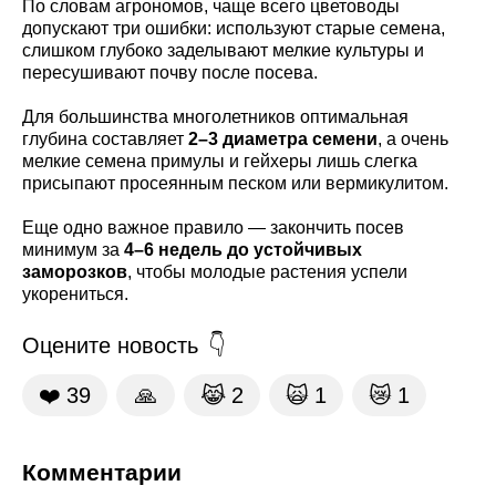
По словам агрономов, чаще всего цветоводы
допускают три ошибки: используют старые семена,
слишком глубоко заделывают мелкие культуры и
пересушивают почву после посева.
Для большинства многолетников оптимальная
глубина составляет
2–3 диаметра семени
, а очень
мелкие семена примулы и гейхеры лишь слегка
присыпают просеянным песком или вермикулитом.
Еще одно важное правило — закончить посев
минимум за
4–6 недель до устойчивых
заморозков
, чтобы молодые растения успели
укорениться.
Оцените новость
❤️
39
🙏
😹
2
🙀
1
😿
1
Комментарии