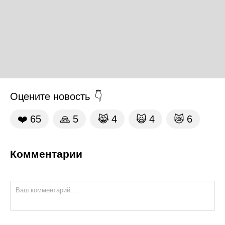
Оцените новость
❤️
65
🙏
5
😹
4
🙀
4
😿
6
Комментарии