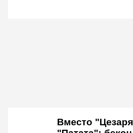
Вместо "Цезаря
"Патата": бекон