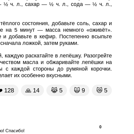
½ ч. л., сахар — ½ ч. л., сода — ½ ч. л.,
тёплого состояния, добавьте соль, сахар и
те на 5 минут — масса немного «оживёт».
е и добавьте в кефир. Постепенно всыпьте
 сначала ложкой, затем руками.
й, каждую раскатайте в лепёшку. Разогрейте
чеством масла и обжаривайте лепёшки на
ы с каждой стороны до румяной корочки.
лает их особенно вкусными.
️
128
🙏
14
😹
5
🙀
9
😿
5
👍
👎
0
о! Спасибо!