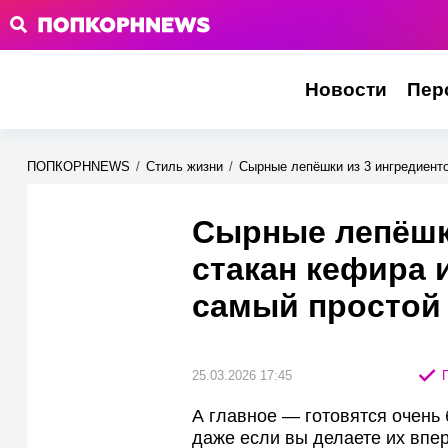
Новости
Пер
ПОПКОРНNEWS
/
Стиль жизни
/
Сырные лепёшки из 3 ингредиенто
Сырные лепёшки
стакан кефира 
самый простой
25.03.2026 17:45
П
А главное — готовятся очень
даже если вы делаете их впе