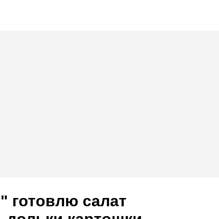
" готовлю салат
, дольки картошки,