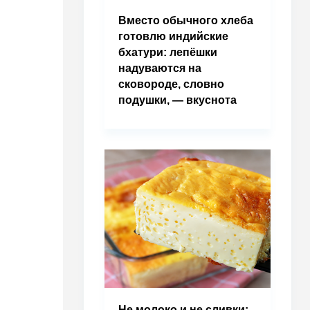
Вместо обычного хлеба
готовлю индийские
бхатури: лепёшки
надуваются на
сковороде, словно
подушки, — вкуснота
Не молоко и не сливки: