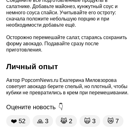
Соедините все подготовленные продукты в
салатнике. Добавьте майонез, кунжутный соус и
немного соуса спайси. Учитывайте его остроту:
сначала положите небольшую порцию и при
необходимости добавьте ещё.
Осторожно перемешайте салат, стараясь сохранить
форму авокадо. Подавайте сразу после
приготовления.
Личный опыт
Автор PopcornNews.ru Екатерина Миловзорова
советует авокадо берите спелый, но плотный, чтобы
кубики не превратились в крем при перемешивании.
Оцените новость
❤️
52
🙏
3
😹
2
🙀
3
😿
7