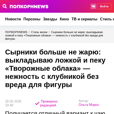
Войти
Новости
Персоны
Звезды
Кино
ТВ и сериалы
Стиль 
ПОПКОРНNEWS
/
Стиль жизни
/
Сырники больше не жарю: выкладываю
ложкой и пеку «Творожные облака» — нежность с клубникой без вреда для
фигуры
Сырники больше не жарю:
выкладываю ложкой и пеку
«Творожные облака» —
нежность с клубникой без
вреда для фигуры
Автор:
28.05.2026
Проверено
Ольга Мороз
19:48
редакцией
Получается отличный вариант к чаю