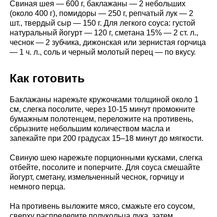
Свиная шея — 600 г, баклажаны — 2 небольших
(около 400 г), помидоры — 250 г, репчатый лук — 2
шт., твердый сыр — 150 г. Для легкого соуса: густой
натуральный йогурт — 120 г, сметана 15% — 2 ст. л.,
чеснок — 2 зубчика, дижонская или зернистая горчица
— 1 ч. л., соль и черный молотый перец — по вкусу.
Как готовить
Баклажаны нарежьте кружочками толщиной около 1
см, слегка посолите, через 10-15 минут промокните
бумажным полотенцем, переложите на противень,
сбрызните небольшим количеством масла и
запекайте при 200 градусах 15–18 минут до мягкости.
Свиную шею нарежьте порционными кусками, слегка
отбейте, посолите и поперчите. Для соуса смешайте
йогурт, сметану, измельченный чеснок, горчицу и
немного перца.
На противень выложите мясо, смажьте его соусом,
сверху распределите полукольца лука, затем