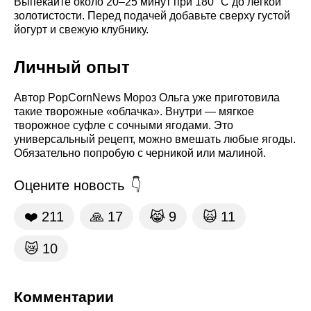
Выпекайте около 20–25 минут при 180 °C до лёгкой
золотистости. Перед подачей добавьте сверху густой
йогурт и свежую клубнику.
Личный опыт
Автор PopCornNews Мороз Ольга уже приготовила
такие творожные «облачка». Внутри — мягкое
творожное суфле с сочными ягодами. Это
универсальный рецепт, можно вмешать любые ягоды.
Обязательно попробую с черникой или малиной.
Оцените новость
❤️
211
🙏
17
😹
9
🙀
11
😿
10
Комментарии