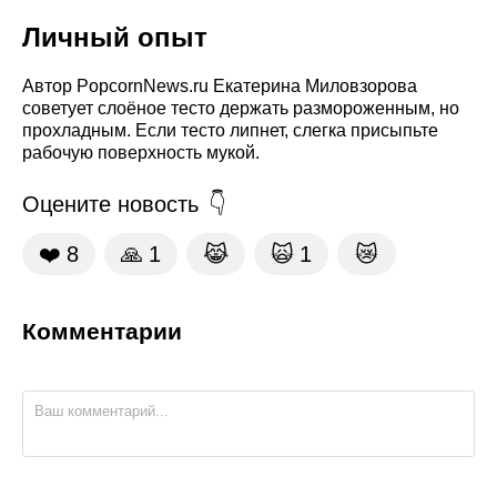
Личный опыт
Автор PopcornNews.ru Екатерина Миловзорова
советует слоёное тесто держать размороженным, но
прохладным. Если тесто липнет, слегка присыпьте
рабочую поверхность мукой.
Оцените новость
❤️
8
🙏
1
😹
🙀
1
😿
Комментарии