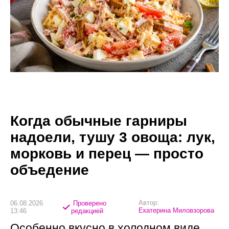
Когда обычные гарниры
надоели, тушу 3 овоща: лук,
морковь и перец — просто
объедение
Автор:
06.08.2026
Проверено
Екатерина Миловзорова
13:46
редакцией
Особенно вкусно в холодном виде