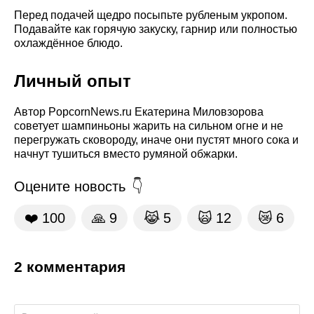
Перед подачей щедро посыпьте рубленым укропом.
Подавайте как горячую закуску, гарнир или полностью
охлаждённое блюдо.
Личный опыт
Автор PopcornNews.ru Екатерина Миловзорова
советует шампиньоны жарить на сильном огне и не
перегружать сковороду, иначе они пустят много сока и
начнут тушиться вместо румяной обжарки.
Оцените новость
❤️
100
🙏
9
😹
5
🙀
12
😿
6
2 комментария