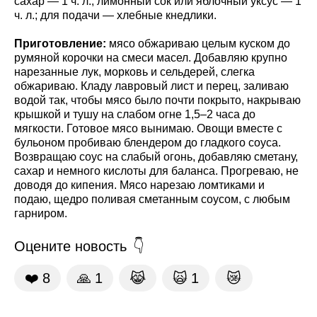
сахар — 1 ч. л., лимонный сок или яблочный уксус — 1
ч. л.; для подачи — хлебные кнедлики.
Приготовление:
мясо обжариваю целым куском до
румяной корочки на смеси масел. Добавляю крупно
нарезанные лук, морковь и сельдерей, слегка
обжариваю. Кладу лавровый лист и перец, заливаю
водой так, чтобы мясо было почти покрыто, накрываю
крышкой и тушу на слабом огне 1,5–2 часа до
мягкости. Готовое мясо вынимаю. Овощи вместе с
бульоном пробиваю блендером до гладкого соуса.
Возвращаю соус на слабый огонь, добавляю сметану,
сахар и немного кислоты для баланса. Прогреваю, не
доводя до кипения. Мясо нарезаю ломтиками и
подаю, щедро поливая сметанным соусом, с любым
гарниром.
Оцените новость
❤️
8
🙏
1
😹
🙀
1
😿