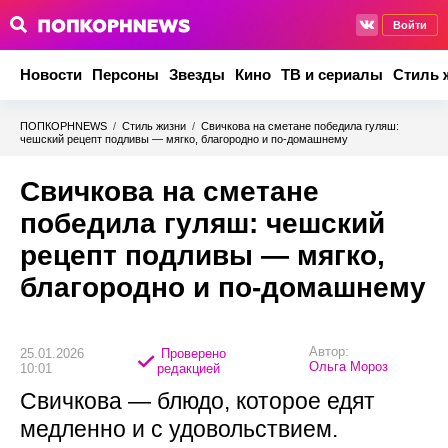
Войти
Новости
Персоны
Звезды
Кино
ТВ и сериалы
Стиль 
ПОПКОРНNEWS
/
Стиль жизни
/
Свичкова на сметане победила гуляш:
чешский рецепт подливы — мягко, благородно и по-домашнему
Свичкова на сметане
победила гуляш: чешский
рецепт подливы — мягко,
благородно и по-домашнему
Автор:
25.01.2026
Проверено
Ольга Мороз
10:01
редакцией
Свичкова — блюдо, которое едят
медленно и с удовольствием.