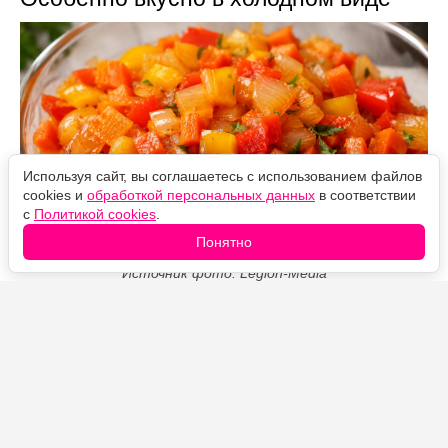
Используя сайт, вы соглашаетесь с использованием файлов
cookies и
обработкой персональных данных
в соответствии
с
Политикой cookies
.
Понятно
Источник фото: Legion-Media
Простое домашнее блюдо с мягким, гармоничным
вкусом. После охлаждения овощная сладость
раскрывается особенно хорошо, поэтому закуску
лучше готовить заранее и подавать со свежим
хлебом, картофелем или мясными блюдами.