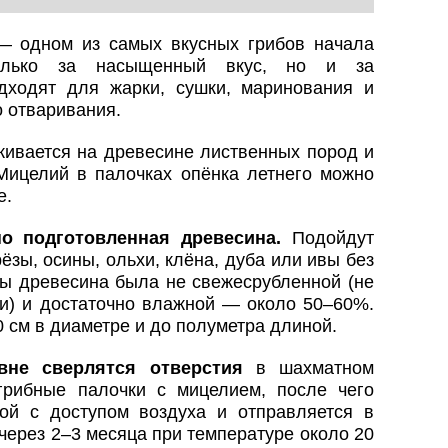
— одном из самых вкусных грибов начала
олько за насыщенный вкус, но и за
дходят для жарки, сушки, маринования и
о отваривания.
живается на древесине лиственных пород и
 Мицелий в палочках опёнка летнего можно
е.
о подготовленная древесина.
Подойдут
ёзы, осины, ольхи, клёна, дуба или ивы без
бы древесина была не свежесрубленной (не
ки) и достаточно влажной — около 50–60%.
см в диаметре и до полуметра длиной.
вне сверлятся отверстия
в шахматном
грибные палочки с мицелием, после чего
кой с доступом воздуха и отправляется в
через 2–3 месяца при температуре около 20