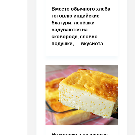
Вместо обычного хлеба
готовлю индийские
бхатури: лепёшки
надуваются на
сковороде, словно
подушки, — вкуснота
Не молоко и не сливки: