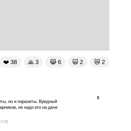
❤️
38
🙏
3
😹
6
🙀
2
😿
2
👍
👎
0
ты, но и паразиты. Вредный
арников, не надо его на даче
17:55