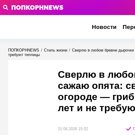
Новости
Пер
ПОПКОРНNEWS
/
Стиль жизни
/
Сверлю в любом бревне дырочки и
требуют теплицы
Сверлю в любо
сажаю опята: с
огороде — гриб
лет и не требу
21.04.2026 15:02
П