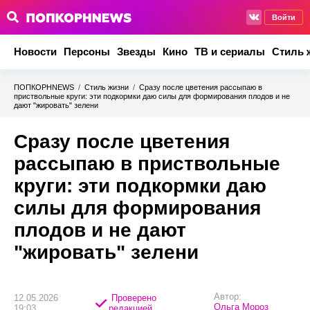
Войти
Новости
Персоны
Звезды
Кино
ТВ и сериалы
Стиль 
ПОПКОРНNEWS
/
Стиль жизни
/
Сразу после цветения рассыпаю в
приствольные круги: эти подкормки даю силы для формирования плодов и не
дают "жировать" зелени
Сразу после цветения
рассыпаю в приствольные
круги: эти подкормки даю
силы для формирования
плодов и не дают
"жировать" зелени
Автор:
12.05.2026
Проверено
Ольга Мороз
19:03
редакцией