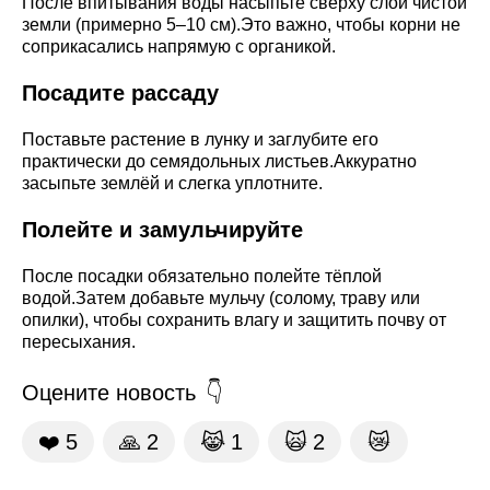
После впитывания воды насыпьте сверху слой чистой
земли (примерно 5–10 см).Это важно, чтобы корни не
соприкасались напрямую с органикой.
Посадите рассаду
Поставьте растение в лунку и заглубите его
практически до семядольных листьев.Аккуратно
засыпьте землёй и слегка уплотните.
Полейте и замульчируйте
После посадки обязательно полейте тёплой
водой.Затем добавьте мульчу (солому, траву или
опилки), чтобы сохранить влагу и защитить почву от
пересыхания.
Оцените новость
❤️
5
🙏
2
😹
1
🙀
2
😿