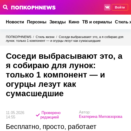
Войти
Новости
Персоны
Звезды
Кино
ТВ и сериалы
Стиль 
ПОПКОРНNEWS
/
Стиль жизни
/
Соседи выбрасывают это, а я собираю для
лунок: только 1 компонент — и огурцы лезут как сумасшедшие
Соседи выбрасывают это, а
я собираю для лунок:
только 1 компонент — и
огурцы лезут как
сумасшедшие
Автор:
11.05.2026
Проверено
Екатерина Миловзорова
14:55
редакцией
Бесплатно, просто, работает