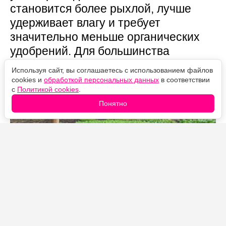
становится более рыхлой, лучше
удерживает влагу и требует
значительно меньше органических
удобрений. Для большинства
огородников это самый простой и
Используя сайт, вы соглашаетесь с использованием файлов
недорогой способ восстановить
cookies и
обработкой персональных данных
в соответствии
с
Политикой cookies
.
плодородие грядок.
Понятно