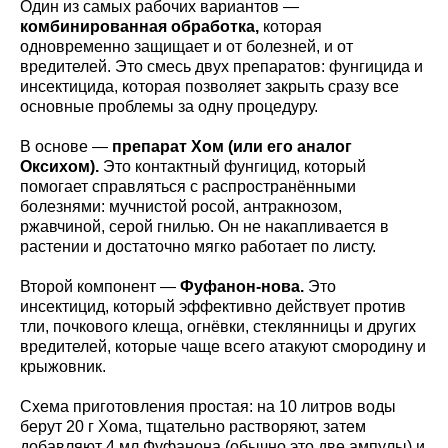
Один из самых рабочих вариантов —
комбинированная обработка,
которая
одновременно защищает и от болезней, и от
вредителей. Это смесь двух препаратов: фунгицида и
инсектицида, которая позволяет закрыть сразу все
основные проблемы за одну процедуру.
В основе —
препарат Хом (или его аналог
Оксихом).
Это контактный фунгицид, который
помогает справляться с распространёнными
болезнями: мучнистой росой, антракнозом,
ржавчиной, серой гнилью. Он не накапливается в
растении и достаточно мягко работает по листу.
Второй компонент —
Фуфанон-нова.
Это
инсектицид, который эффективно действует против
тли, почкового клеща, огнёвки, стеклянницы и других
вредителей, которые чаще всего атакуют смородину и
крыжовник.
Схема приготовления простая: на 10 литров воды
берут 20 г Хома, тщательно растворяют, затем
добавляют 4 мл Фуфанона (обычно это две ампулы) и