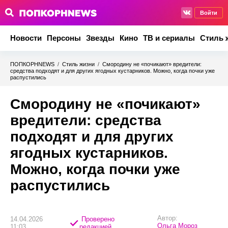
Войти
Новости
Персоны
Звезды
Кино
ТВ и сериалы
Стиль 
ПОПКОРНNEWS
/
Стиль жизни
/
Смородину не «почикают» вредители:
средства подходят и для других ягодных кустарников. Можно, когда почки уже
распустились
Смородину не «почикают»
вредители: средства
подходят и для других
ягодных кустарников.
Можно, когда почки уже
распустились
Автор:
14.04.2026
Проверено
Ольга Мороз
11:03
редакцией