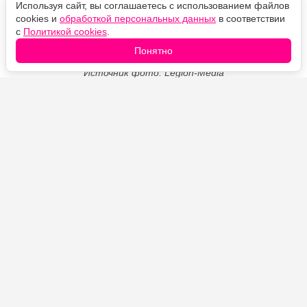
Используя сайт, вы соглашаетесь с использованием файлов
cookies и
обработкой персональных данных
в соответствии
с
Политикой cookies
.
Понятно
Источник фото: Legion-Media
Тонкие чуду на айране получаются мягкими,
эластичными и покрываются аппетитными
подпалинами даже без масла на сковороде. Внутрь
можно положить картофель с жареным луком или
сыр, а готовые лепёшки смазать сливочным маслом,
чтобы края оставались нежными.