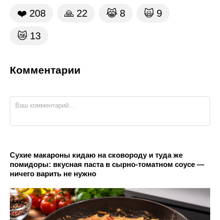
❤️
208
🙏
22
😹
8
🙀
9
😿
13
Комментарии
Сухие макароны кидаю на сковороду и туда же
помидоры: вкусная паста в сырно-томатном соусе —
ничего варить не нужно