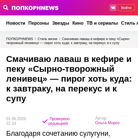
Войти
Новости
Персоны
Звезды
Кино
ТВ и сериалы
Стиль 
ПОПКОРНNEWS
/
Стиль жизни
/
Смачиваю лаваш в кефире и пеку «Сырно-
творожный ленивец» — пирог хоть куда: к завтраку, на перекус и к супу
Смачиваю лаваш в кефире и
пеку «Сырно-творожный
ленивец» — пирог хоть куда:
к завтраку, на перекус и к
супу
Автор:
01.06.2026
Проверено
Ольга Мороз
22:24
редакцией
Благодаря сочетанию сулугуни,