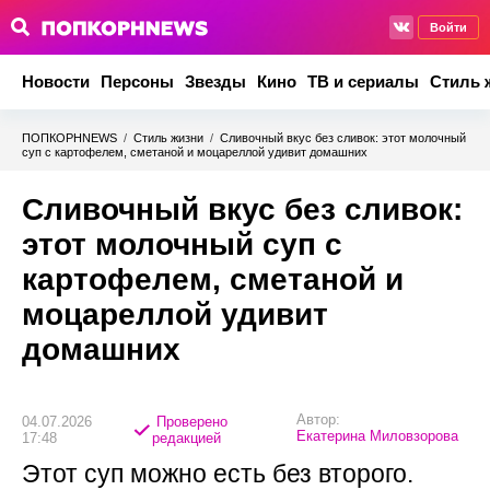
Войти
Новости
Персоны
Звезды
Кино
ТВ и сериалы
Стиль 
ПОПКОРНNEWS
/
Стиль жизни
/
Сливочный вкус без сливок: этот молочный
суп с картофелем, сметаной и моцареллой удивит домашних
Сливочный вкус без сливок:
этот молочный суп с
картофелем, сметаной и
моцареллой удивит
домашних
Автор:
04.07.2026
Проверено
Екатерина Миловзорова
17:48
редакцией
Этот суп можно есть без второго.