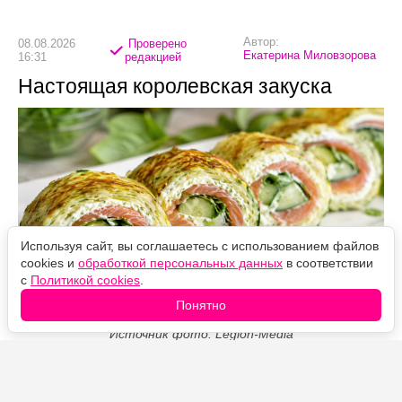
Автор:
08.08.2026
Проверено
Екатерина Миловзорова
16:31
редакцией
Настоящая королевская закуска
Используя сайт, вы соглашаетесь с использованием файлов
cookies и
обработкой персональных данных
в соответствии
с
Политикой cookies
.
Понятно
Источник фото: Legion-Media
Кабачковый рулет с сёмгой — нежная холодная
закуска с мягким эластичным коржом и пикантной