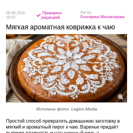
Автор:
08.08.2026
Проверено
Екатерина Миловзорова
19:07
редакцией
Мягкая ароматная коврижка к чаю
Источник фото: Legion-Media
Простой способ превратить домашнюю заготовку в
мягкий и ароматный пирог к чаю. Варенье придаёт
выпечке влажность и насыщенный вкус, а